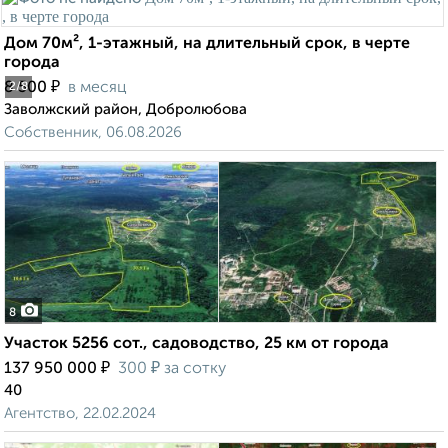
Дом 70м², 1-этажный, на длительный срок, в черте
города
₽
8 500
в месяц
2
/8
Заволжский район, Добролюбова
Собственник, 06.08.2026
8
Участок 5256 сот., садоводство, 25 км от города
₽
₽
137 950 000
300
за сотку
40
Агентство, 22.02.2024