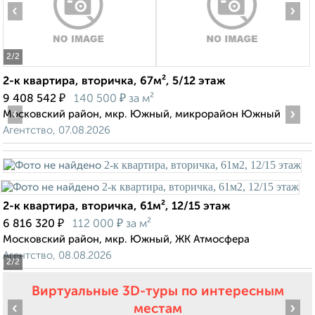
‹
›
2
/2
2-к квартира, вторичка, 67м², 5/12 этаж
₽
₽
9 408 542
140 500
за м²
‹
›
Московский район, мкр. Южный, микрорайон Южный
Агентство, 07.08.2026
2-к квартира, вторичка, 61м², 12/15 этаж
₽
₽
6 816 320
112 000
за м²
Московский район, мкр. Южный, ЖК Атмосфера
Агентство, 08.08.2026
2
/2
Виртуальные 3D-туры по интересным
‹
›
местам