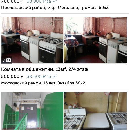
₽
₽
700 000
38 900
за м²
Пролетарский район, мкр. Мигалово, Громова 50к3
8
Комната в общежитии, 13м², 2/4 этаж
₽
₽
500 000
38 500
за м²
Московский район, 15 лет Октября 58к2