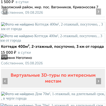
₽
1 500
в сутки
Заволжский район, мкр. пос. Вагонников, Кривоносова 7
‹
›
Собственник, 09.08.2026
Коттедж 400м², 2-этажный, посуточно, 3 км от города
₽
15 000
в сутки
2
/8
деревня Неготино
Собственник, 05.08.2026
Виртуальные 3D-туры по интересным
‹
›
местам