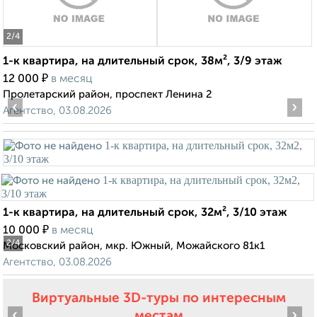
2
/4
1-к квартира, на длительный срок, 38м², 3/9 этаж
₽
12 000
в месяц
Пролетарский район, проспект Ленина 2
‹
›
Агентство, 03.08.2026
1-к квартира, на длительный срок, 32м², 3/10 этаж
₽
10 000
в месяц
2
/4
Московский район, мкр. Южный, Можайского 81к1
Агентство, 03.08.2026
Виртуальные 3D-туры по интересным
‹
›
местам