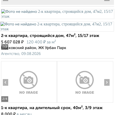
2-к квартира, строящийся дом, 47м², 15/17 этаж
₽
₽
5 607 028
120 400
за м²
2
/2
Московский район, ЖК Урбан Парк
Агентство, 09.08.2026
‹
›
2
/4
1-к квартира, на длительный срок, 40м², 3/9 этаж
₽
8 000
в месяц