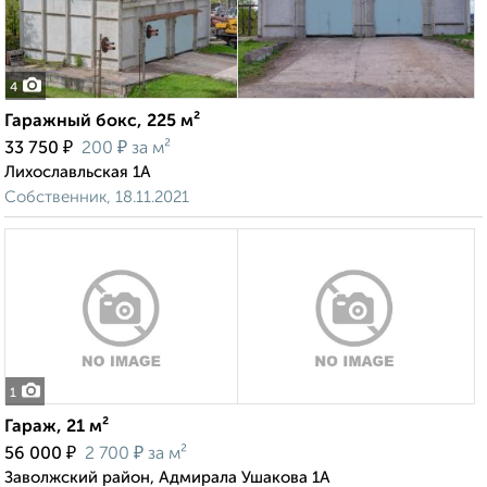
4
Гаражный бокс, 225 м²
₽
₽
33 750
200
за м²
Лихославльская 1А
Собственник, 18.11.2021
1
Гараж, 21 м²
₽
₽
56 000
2 700
за м²
Заволжский район, Адмирала Ушакова 1А