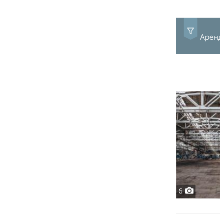
Арен
6