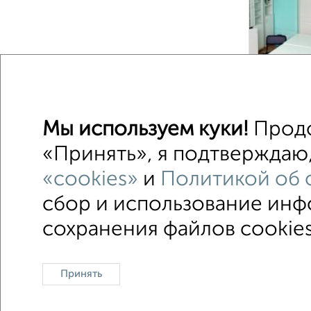
7
Мы используем куки!
Продо
1 / 1
«Принять», я подтверждаю,
«cookies»
и
Политикой об 
сбор и использование инф
Офисное помещение
Торговое помещени
сохранения файлов cookies
Контакты
Политика конфиденциальности
Пользов
Принять
О проекте
Реклама на портале
Новос
Консультации по недвижимости
Разме