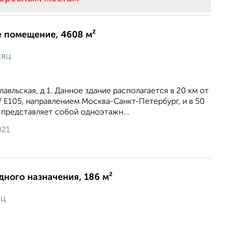
 помещение, 4608 м²
сяц
лавльская, д.1. Данное здание располагается в 20 км от
 Е105, направлением Москва-Санкт-Петербург, и в 50
т представляет собой одноэтажн...
021
ного назначения, 186 м²
яц