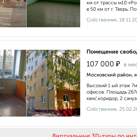
км от трассы м10 «Ро
в 50 км от г. Тверь. 
Собственник, 18.11.2
Помещение свобод
₽
107 000
в ме
Московский район, 
Высокий 1 ый этаж 7
офисов. Площадь 267кв
квм/,коридор, 2 сануз
Собственник, 25.02.2
Виртуальные 3D-туры по ин