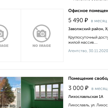
Офисное помещени
₽
5 490
в месяц
Заволжский район, Х
Круглосуточный дост
жилой массив....
Агентство, 30.11.202
Помещение свобод
₽
3 000
в месяц
Лихославльская 1А
Лихославль, ул. Лихо