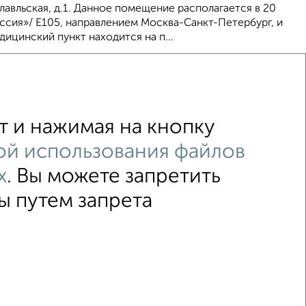
славльская, д.1. Данное помещение располагается в 20
ссия»/ Е105, направлением Москва-Санкт-Петербург, и
едицинский пункт находится на п...
021
 и нажимая на кнопку
ой использования файлов
↑ НАВЕРХ К МЕНЮ
х
. Вы можете запретить
ы путем запрета
ение
Производственное помещение
 2015–2026
Сайт-доска объявлений недвижимости
Застройщики
Ипотечный калькулятор
.me | dzen.ru)