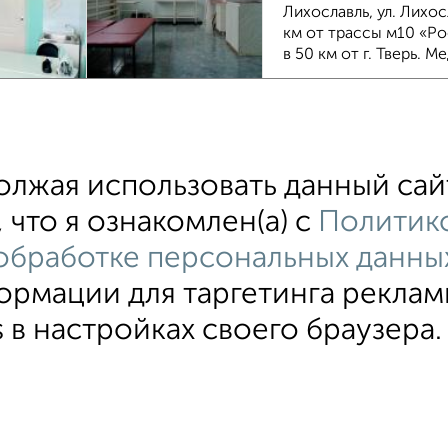
Лихославль, ул. Лихо
км от трассы м10 «Ро
в 50 км от г. Тверь. М
Собственник, 18.11.2
лжая использовать данный сайт
 что я ознакомлен(а) с
Политик
обработке персональных данны
ормации для таргетинга реклам
е
Помещение свободного назначения
Складское помещ
 в настройках своего браузера.
ательское соглашение
Тверь, проспект 50 лет Октября 6
©
ти
Статьи
Блог
Риэлторы
Агентства
стить объявление
Скачать приложение
Соцсети (vk.com | t