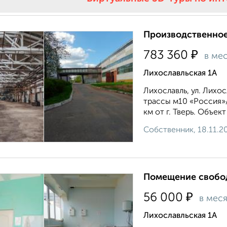
Производственное
₽
783 360
в ме
Лихославльская 1А
Лихославль, ул. Лихос
трассы м10 «Россия»/
км от г. Тверь. Объек
Собственник, 18.11.2
Помещение свобод
₽
56 000
в мес
Лихославльская 1А