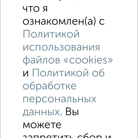
что я
ознакомлен(а) с
Политикой
9
использования
Помещение свободного назначения, 50 м²
файлов «cookies»
₽
3 000
в месяц
Лихославльская 1А
и
Политикой об
Собственник, 18.11.2021
обработке
персональных
данных
. Вы
можете
1