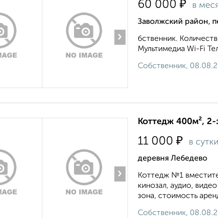
₽
60 000
в мес
Заволжский район, 
›
бственник. Количеств
Мультимедиа Wi-Fi Те
Собственник, 08.08.
Коттедж 400м², 2-
₽
11 000
в сутк
деревня Лебедево
›
Коттедж №1 вместител
кинозал, аудио, видео
зона, стоимость аренд
Собственник, 08.08.