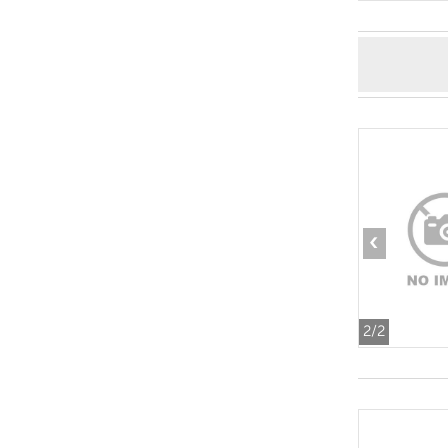
‹
2
/2