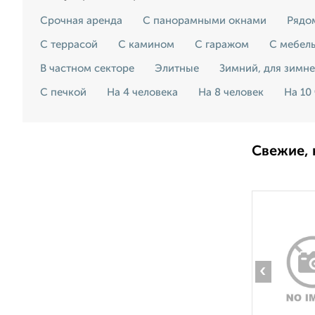
Срочная аренда
С панорамными окнами
Рядо
С террасой
С камином
С гаражом
С мебел
В частном секторе
Элитные
Зимний, для зимн
С печкой
На 4 человека
На 8 человек
На 10
Свежие, 
‹