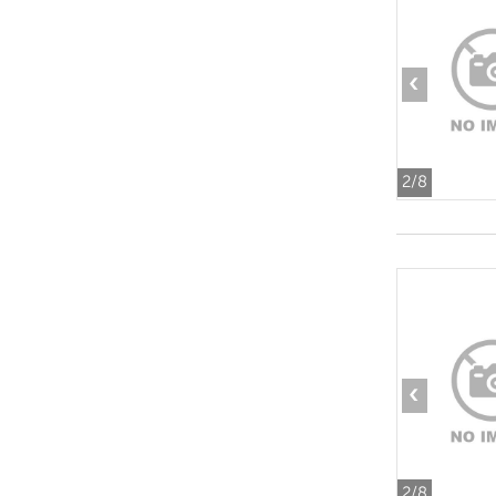
‹
2
/8
‹
2
/8