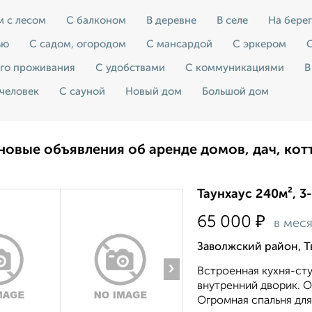
м с лесом
С балконом
В деревне
В селе
На берег
ью
С садом, огородом
С мансардой
С эркером
С
его проживания
С удобствами
С коммуникациями
В
 человек
С сауной
Новый дом
Большой дом
новые объявления об аренде домов, дач, кот
Таунхаус 240м², 3
₽
65 000
в мес
Заволжский район, 
›
Встроенная кухня-ст
внутренний дворик. О
Огромная спальня для