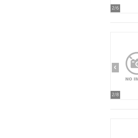
2
/6
‹
2
/8