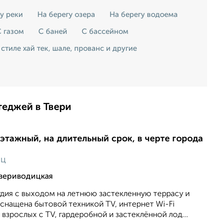
у реки
На берегу озера
На берегу водоема
 газом
С баней
С бассейном
 стиле хай тек, шале, прованс и другие
теджей в Твери
-этажный, на длительный срок, в черте города
яц
Твериводицкая
удия с выходом на летнюю застекленную террасу и
снащена бытовой техникой TV, интернет Wi-Fi
 взрослых с TV, гардеробной и застеклённой лод...