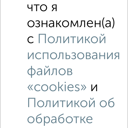
что я
‹
›
ознакомлен(а)
2
/8
с
Политикой
Дом 60м², 2-этажный, на длительный срок, 12 км от
города
₽
20 000
в месяц
использования
деревня Рылово
Агентство, 07.08.2026
файлов
«cookies»
и
‹
›
Политикой об
2
/8
обработке
Дом 70м², 1-этажный, на длительный срок, в черте