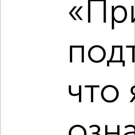
«При
₽
4 000
в месяц
Московский район, Вагжанова 16
Агентство, 16.08.2022
под
4
что 
Комната в 2-к квартире, на длительный срок, 18м², 5/9
этаж
₽
5 000
в месяц
Заволжский район, Горького 108
Агентство, 16.08.2022
озн