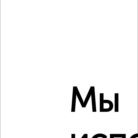
Комната в 2-к квартире, на длительный срок, 16м², 4/9
этаж
₽
4 200
в месяц
Центральный район, проспект Чайковского 6к2
Агентство, 18.08.2022
Мы
3
Комната в 2-к квартире, на длительный срок, 16м², 3/5
этаж
₽
4 200
в месяц
Центральный район, Ерофеева 14
Агентство, 18.08.2022