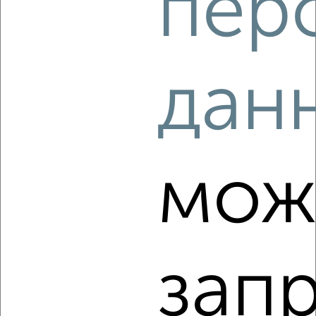
пер
2
дан
Комната в 2-к квартире, на длительный срок, 13м², 2/5
этаж
₽
4 000
в месяц
Московский район, мкр. Южный, бульвар Гусева 7
Агентство, 16.08.2022
мож
зап
2
Комната в 2-к квартире, на длительный срок, 10м², 2/5