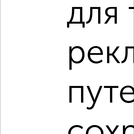
для 
2
рек
Комната в 2-к квартире, на длительный срок, 12м², 2/5
этаж
₽
3 000
в месяц
Заволжский район, Зинаиды Коноплянниковой 4
Агентство, 16.08.2022
пут
сох
2
Комната в 2-к квартире, на длительный срок, 13м², 3/9