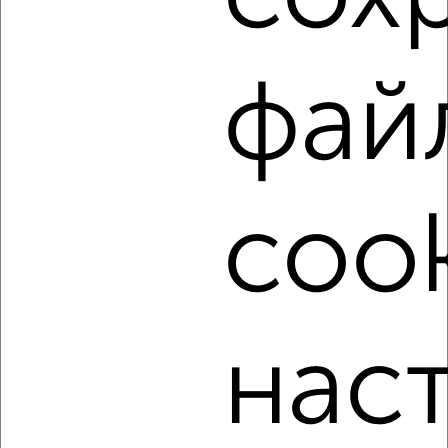
этаж
₽
3 000
в месяц
Заволжский район, Паши Савельевой 6
Агентство, 16.08.2022
фай
cook
1
Комната в 2-к квартире, на длительный срок, 17м²,
4/12 этаж
₽
5 000
в месяц
нас
Заволжский район, мкр. Соминка, Скворцова-Степанова 85
Агентство, 14.08.2022