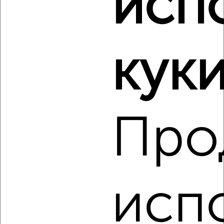
исп
Виртуальные 3D-туры по музеям и объектам
культуры
куки
Про
3
Комната в 2-к квартире, на длительный срок, 16м², 3/5
этаж
₽
4 400
в месяц
Заволжский район, Зинаиды Коноплянниковой 2к2
Агентство, 18.08.2022
исп