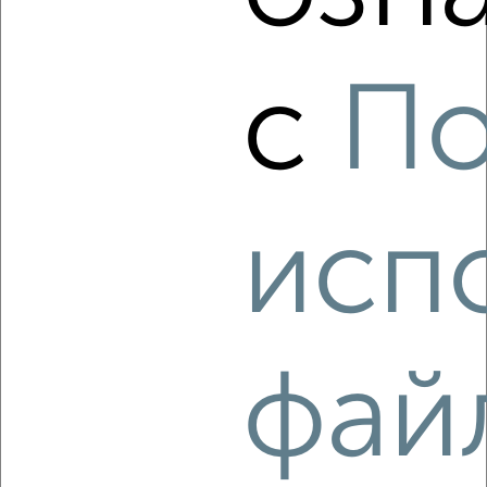
с
По
5
Комната в 2-к квартире, на длительный срок, 18м², 2/5
этаж
₽
4 000
в месяц
Центральный район, Тверской проспект 13
исп
Агентство, 16.08.2022
фай
3
Комната в 2-к квартире, на длительный срок, 18м², 3/5
этаж