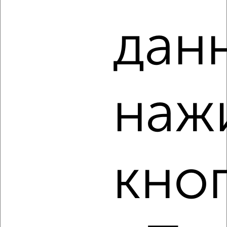
дан
4
Комната в 2-к квартире, на длительный срок, 18м², 3/6
этаж
₽
5 000
в месяц
наж
Центральный район, Ерофеева 23
Агентство, 16.08.2022
кно
3
Комната в 2-к квартире, на длительный срок, 18м², 3/5
этаж