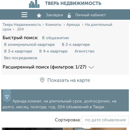
ТВЕРЬ НЕДВИЖИМОСТЬ
Закладки
Личный кабинет
Тверь Недвижимость
Комнаты
Аренда
На длительный
срок
204
Быстрый поиск:
В общежитии
В коммунальной квартире
В 2‑к квартире
В 3‑к квартире
В 4‑к квартире
Агентство
Без посредников
Расширенный поиск (фильтров: 1/27)
Показать на карте
Аренда комнат, на длительный срок, долгосрочно, на
долго, месяц, полгода, год, 204 объявлений в Твери
Сортировка: