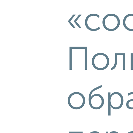
₽
4 500
в месяц
«coo
Московский район, бульвар Цанова 5
Агентство, 16.08.2022
Пол
3
Комната в 2-к квартире, на длительный срок, 18м², 3/5
обр
этаж
₽
4 000
в месяц
Московский район, мкр. Южный, бульвар Гусева 4
Агентство, 16.08.2022