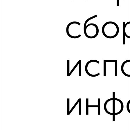
этаж
₽
3 000
в месяц
Московский район, мкр. Чайка, Склизкова 81А
сбо
Агентство, 16.08.2022
исп
3
Комната в 2-к квартире, на длительный срок, 14м²,
3/10 этаж
инф
₽
4 000
в месяц
Пролетарский район, Бориса Полевого 2к1
Агентство, 16.08.2022