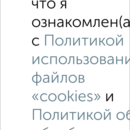
что я
ознакомлен(а
с
Политикой
3
Комната в 2-к квартире, на длительный срок, 18м², 3/5
использован
этаж
₽
4 000
в месяц
Московский район, Вагжанова 16
файлов
Агентство, 16.08.2022
«cookies»
и
Политикой о