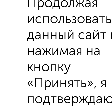
Продолжая
1
Комната в 2-к квартире, на длительный срок, 15м², 3/5
этаж
использовать
₽
4 000
в месяц
Московский район, Московская 26
Агентство, 01.02.2022
данный сайт 
нажимая на
кнопку
3
«Принять», я
Комната в 2-к квартире, на длительный срок, 15м², 3/5
этаж
₽
4 000
в месяц
подтверждаю
Центральный район, Ерофеева 16
Агентство, 18.08.2022