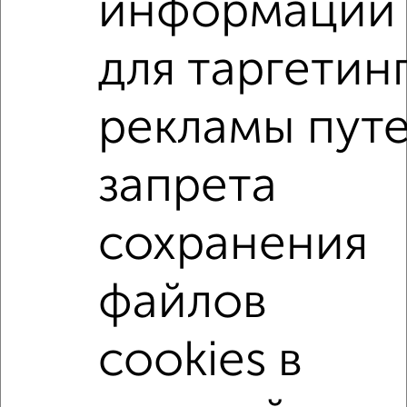
информации
этаж
₽
4 000
в месяц
Московский район, 15 лет Октября 13к2
для таргетин
Агентство, 19.07.2022
рекламы пут
Комнаты в 2-к квартире
Поиск по схожим параметрам:
запрета
Московский район
на улице Московская
С холодильником
С мебелью
сохранения
Со стиральной машиной
С бытовой техникой
файлов
С телевизором
С телефоном
С интернетом
С кондиционером
Можно с ребенком
cookies в
Можно с животными
с хорошим ремонтом
не первый этаж
не последний этаж
с балконом