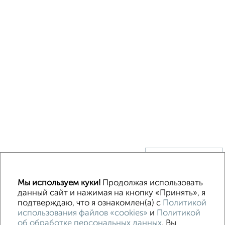
↑ НАВЕРХ К МЕНЮ
Без посредников
В деревне
Каркасный
Из бруса
Из сип панелей
Мы используем куки!
Продолжая использовать
Деревянный
Готовый дом
Под ключ
Загородный
данный сайт и нажимая на кнопку «Принять», я
подтверждаю, что я ознакомлен(а) с
Политикой
использования файлов «cookies»
и
Политикой
Контакты
Политика конфиденциальности
об обработке персональных данных
. Вы