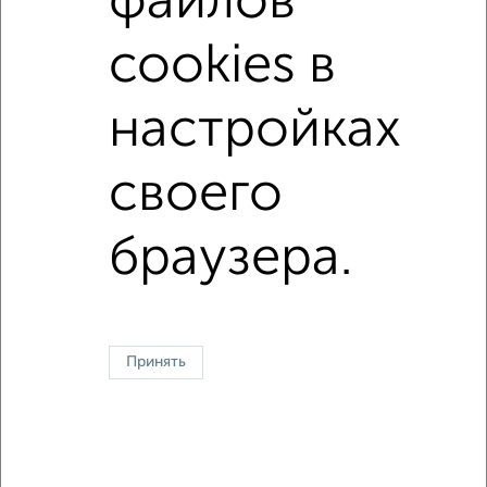
файлов
с раздельным санузлом
площадью до 80 м²
cookies в
С паркингом
В большом дворе
настройках
↑ НАВЕРХ К МЕНЮ
своего
Однокомнатные
Двухкомнатные
Трехкомнатные
4‑комнатные
Квартиры студии
От застройщика
Без посредников
Вторичное жилье
В новостройке
В строящемся доме
В новом доме
браузера.
Контакты
Политика конфиденциальности
Пользовательское соглашение
Тверь, проспект 50 лет Октября 6
© 2015–2026
Сайт-доска объявлений недвижимости
О проекте
Принять
Реклама на портале
Новости
Статьи
Блог
Риэлторы
Агентства
Застройщики
Ипотечный калькулятор
Консультации по недвижимости
Разместить объявление
Скачать приложение
Соцсети (vk.com | t.me | dzen.ru)