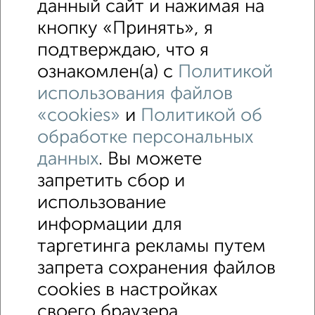
данный сайт и нажимая на
кнопку «Принять», я
подтверждаю, что я
1
ознакомлен(а) с
Политикой
Гараж, 21 м²
использования файлов
₽
₽
56 000
2 700
за м²
«cookies»
и
Политикой об
Заволжский район, Адмирала Ушакова 1А
Агентство, 30.11.2020
обработке персональных
данных
. Вы можете
запретить сбор и
использование
↑ НАВЕРХ К МЕНЮ
информации для
Машиноместа в паркинге
Без посредников
таргетинга рекламы путем
запрета сохранения файлов
Контакты
Политика конфиденциальности
cookies в настройках
Пользовательское соглашение
Тверь, проспект 50 лет Октября 6
© 2015–2026
Сайт-доска объявлений недвижимости
О проекте
своего браузера.