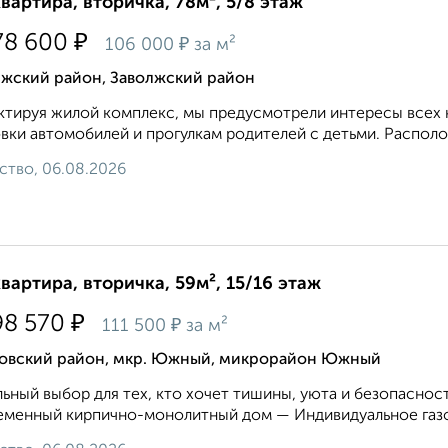
квартира, вторичка, 78м², 5/8 этаж
₽
78 600
₽
106 000
за м²
лжский район, Заволжский район
тируя жилой комплекс, мы предусмотрели интересы всех к
вки автомобилей и прогулкам родителей с детьми. Располо
ство, 06.08.2026
квартира, вторичка, 59м², 15/16 этаж
₽
98 570
₽
111 500
за м²
овский район, мкр. Южный, микрорайон Южный
ьный выбор для тех, кто хочет тишины, уюта и безопасност
менный кирпично-монолитный дом — Индивидуальное газо