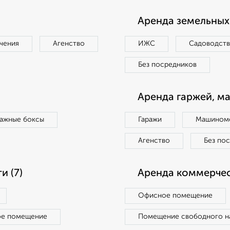
Аренда земельных 
чения
Агенство
ИЖС
Садоводст
Без посредников
Аренда гаржей, м
ражные боксы
Гаражи
Машиноме
Агенство
Без по
 (7)
Аренда коммерчес
Офисное помещение
ое помещение
Помещение свободного н