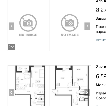
2-к 
8 2
Заво
‹
›
Проек
парко
Агент
2
/2
2-к 
6 5
Моск
‹
›
Идеал
Совре