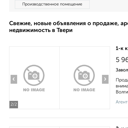
Производственное помещение
Свежие, новые объявления о продаже, а
недвижимость в Твери
1-к 
5 9
Заво
‹
›
Прода
внима
Волги.
Агент
2
/2