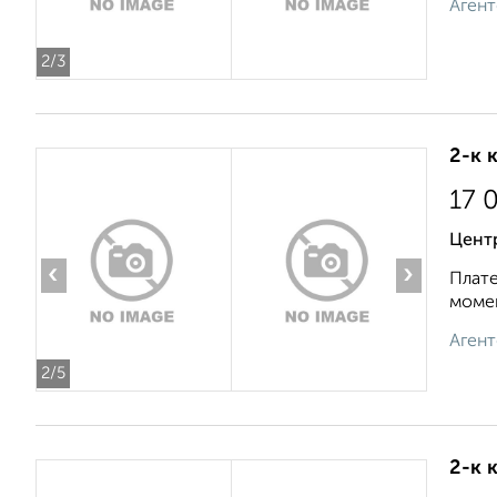
Агент
2
/3
2-к 
17 
Цент
‹
›
Плате
момен
Агент
2
/5
2-к 