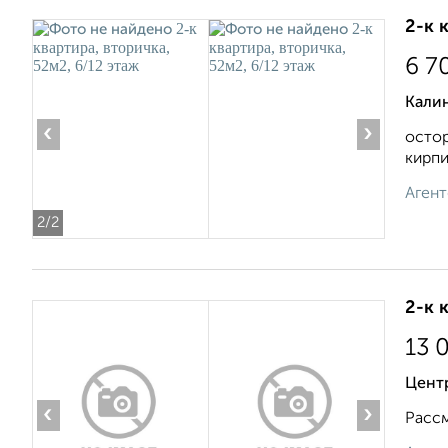
2-к 
6 7
Калин
‹
›
остор
кирпи
Агент
2
/2
2-к 
13 
Цент
‹
›
Рассм