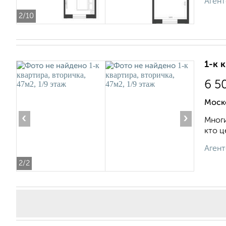
Агент
2
/10
1-к 
6 5
Моско
‹
›
Многи
кто ц
Агент
2
/2