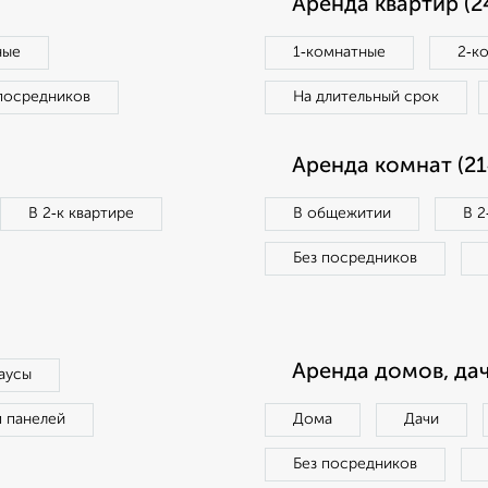
Аренда квартир (2
ные
1‑комнатные
2‑к
посредников
На длительный срок
Аренда комнат (21
В 2‑к квартире
В общежитии
В 2
Без посредников
Аренда домов, дач
аусы
п панелей
Дома
Дачи
Без посредников