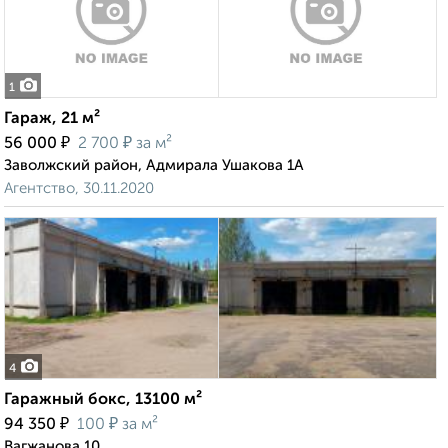
1
Гараж, 21 м²
₽
₽
56 000
2 700
за м²
Заволжский район, Адмирала Ушакова 1А
Агентство, 30.11.2020
4
Гаражный бокс, 13100 м²
₽
₽
94 350
100
за м²
Вагжанова 10