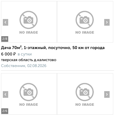
‹
›
2
/8
Дача 70м², 1-этажный, посуточно, 50 км от города
₽
6 000
в сутки
тверская область д.калистово
Собственник, 02.08.2026
‹
›
2
/6