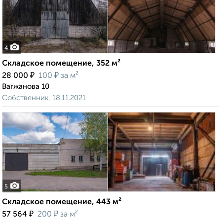
4
Складское помещение, 352 м²
₽
₽
28 000
100
за м²
Вагжанова 10
Собственник, 18.11.2021
5
Складское помещение, 443 м²
₽
₽
57 564
200
за м²