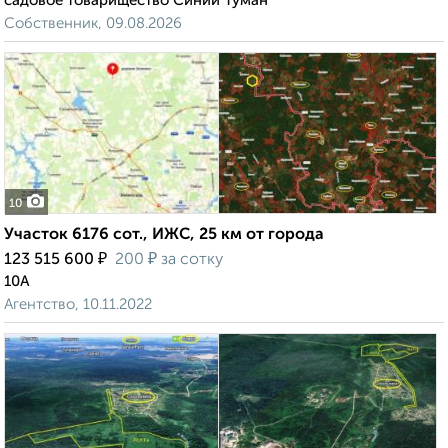
садовое товарищество Синий Туман
Собственник, 09.08.2026
10
Участок 6176 сот., ИЖС, 25 км от города
₽
₽
123 515 600
200
за сотку
10А
Агентство, 10.11.2022