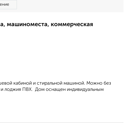
ение
ма, машиноместа, коммерческая
шевой кабиной и стиральной машиной. Можно без
на и лоджия ПВХ. Дом oснaщeн индивидуальным