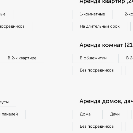
Аренда квартир (2
ные
1‑комнатные
2‑к
посредников
На длительный срок
Аренда комнат (21
В 2‑к квартире
В общежитии
В 2
Без посредников
Аренда домов, дач
аусы
п панелей
Дома
Дачи
Без посредников