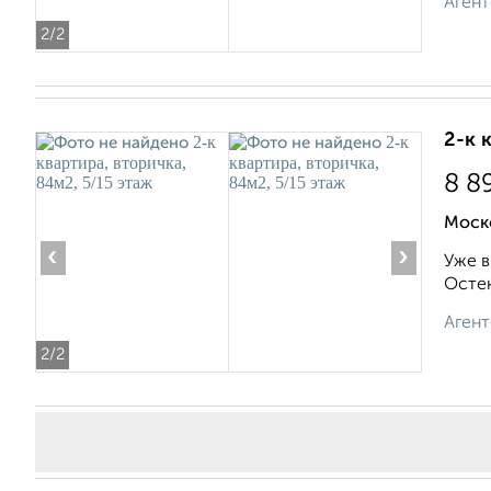
Агент
2
/2
2-к 
8 8
Моск
‹
›
Уже в
Остек
Агент
2
/2