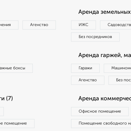
Аренда земельных 
чения
Агенство
ИЖС
Садоводст
Без посредников
Аренда гаржей, м
ражные боксы
Гаражи
Машиноме
Агенство
Без по
 (7)
Аренда коммерчес
Офисное помещение
ое помещение
Помещение свободного н