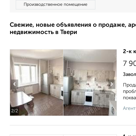
Производственное помещение
Свежие, новые объявления о продаже, а
недвижимость в Твери
2-к 
7 9
Заво
‹
›
Прода
пробл
поквар
Агент
2
/2