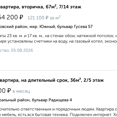
квартира, вторичка, 67м², 7/14 этаж
₽
54 200
₽
121 100
за м²
вский район, мкр. Южный, бульвар Гусева 57
ты 23 кв. м. и 17 кв. м., на стенах обои, натяжной потолок, н
ире установлены счетчики на воду, на газовый котел, эконо
ство, 05.08.2026
квартира, на длительный срок, 36м², 2/5 этаж
₽
00
в месяц
ральный район, бульвар Радищева 4
чительно ответственным и порядочным людям. Квартира оч
 мебель, есть вся бытовая техника. Подключен интернет. Х