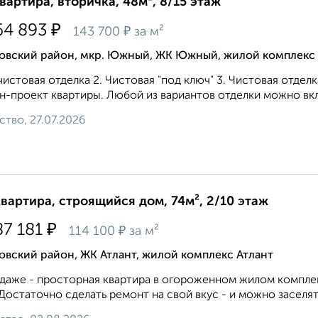
квартира, вторичка, 48м², 8/15 этаж
₽
64 893
₽
143 700
за м²
овский район, мкр. Южный, ЖК Южный, жилой комплек
истовая отделка 2. Чистовая "под ключ" 3. Чистовая отдел
н-проект квартиры. Любой из вариантов отделки можно вклю
ство, 27.07.2026
квартира, строящийся дом, 74м², 2/10 этаж
₽
87 181
₽
114 100
за м²
вский район, ЖК Атлант, жилой комплекс Атлант
даже - просторная квартира в огороженном жилом комплек
Достаточно сделать ремонт на свой вкус - и можно заселять