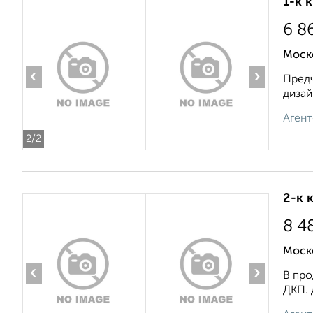
1-к 
6 8
Моск
‹
›
Предч
дизай
Агент
2
/2
2-к 
8 4
Моско
‹
›
В про
ДКП. 