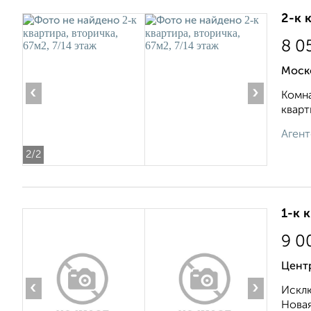
2-к 
8 0
Моско
‹
›
Комна
кварт
Агент
2
/2
1-к 
9 0
Цент
‹
›
Исклю
Новая