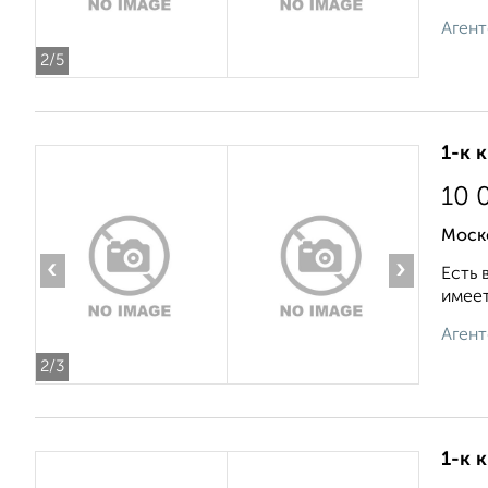
Агент
2
/5
1-к 
10 
Моск
‹
›
Есть 
имеет
Агент
2
/3
1-к 