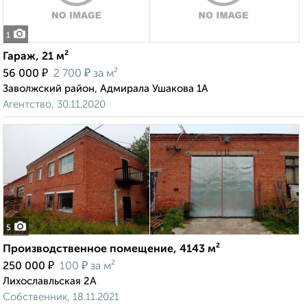
1
Гараж, 21 м²
₽
₽
56 000
2 700
за м²
Заволжский район, Адмирала Ушакова 1А
Агентство, 30.11.2020
5
Производственное помещение, 4143 м²
₽
₽
250 000
100
за м²
Лихославльская 2А
Собственник, 18.11.2021