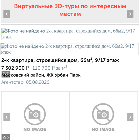
Виртуальные 3D-туры по интересным
‹
›
местам
2-к квартира, строящийся дом, 66м², 9/17 этаж
₽
₽
7 302 900
110 700
за м²
2
/7
Московский район, ЖК Урбан Парк
Агентство, 05.08.2026
‹
›
2
/6