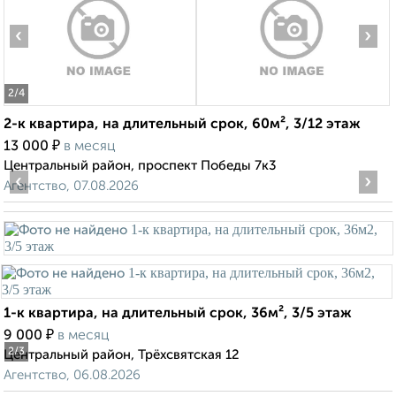
‹
›
2
/4
2-к квартира, на длительный срок, 60м², 3/12 этаж
₽
13 000
в месяц
Центральный район, проспект Победы 7к3
‹
›
Агентство, 07.08.2026
1-к квартира, на длительный срок, 36м², 3/5 этаж
₽
9 000
в месяц
2
/3
Центральный район, Трёхсвятская 12
Агентство, 06.08.2026