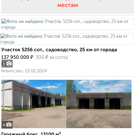
местам
Участок 5256 сот., садоводство, 25 км от города
₽
₽
137 950 000
300
за сотку
40
8
Агентство, 22.02.2024
4
Гаражный бокс, 13100 м²