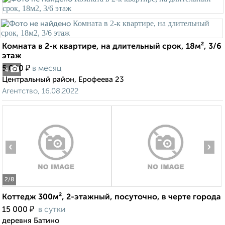
Комната в 2-к квартире, на длительный срок, 18м², 3/6
этаж
₽
5 000
в месяц
4
Центральный район, Ерофеева 23
Агентство, 16.08.2022
‹
›
2
/8
Коттедж 300м², 2-этажный, посуточно, в черте города
₽
15 000
в сутки
деревня Батино