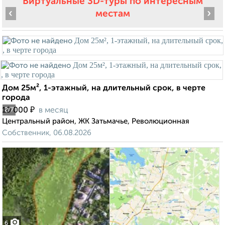
Виртуальные 3D-туры по интересным
‹
›
местам
Дом 25м², 1-этажный, на длительный срок, в черте
города
₽
10 000
в месяц
2
/7
Центральный район, ЖК Затьмачье, Революционная
Собственник, 06.08.2026
6