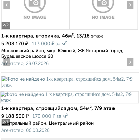
‹
›
2
/2
1-к квартира, вторичка, 46м², 13/16 этаж
₽
₽
5 208 170
113 000
за м²
Московский район, мкр. Южный, ЖК Янтарный Город,
Бурашевское шоссе 60
‹
›
Агентство, 28.07.2026
1-к квартира, строящийся дом, 54м², 7/9 этаж
₽
₽
9 188 500
170 000
за м²
2
/1
Центральный район, Центральный район
Агентство, 06.08.2026