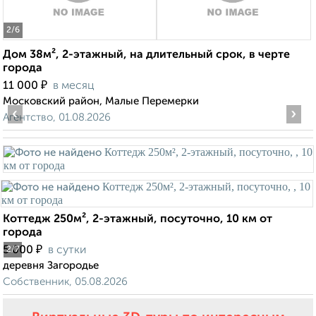
2
/6
Дом 38м², 2-этажный, на длительный срок, в черте
города
₽
11 000
в месяц
Московский район, Малые Перемерки
‹
›
Агентство, 01.08.2026
Коттедж 250м², 2-этажный, посуточно, 10 км от
города
₽
5 000
в сутки
2
/7
деревня Загородье
Собственник, 05.08.2026