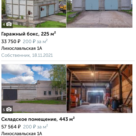
4
Гаражный бокс, 225 м²
₽
₽
33 750
200
за м²
Лихославльская 1А
Собственник, 18.11.2021
5
Складское помещение, 443 м²
₽
₽
57 564
200
за м²
Лихославльская 1А