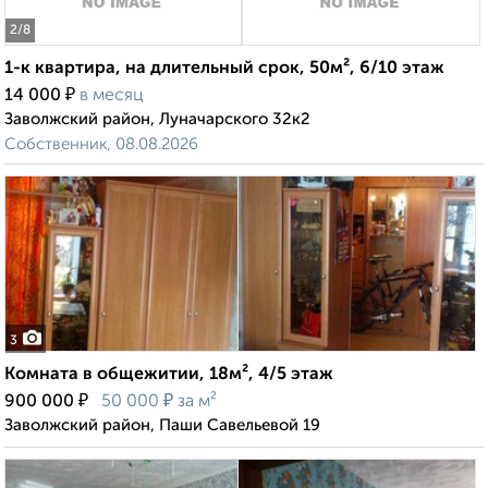
2
/8
1-к квартира, на длительный срок, 50м², 6/10 этаж
₽
14 000
в месяц
Заволжский район, Луначарского 32к2
Собственник, 08.08.2026
3
Комната в общежитии, 18м², 4/5 этаж
₽
₽
900 000
50 000
за м²
Заволжский район, Паши Савельевой 19