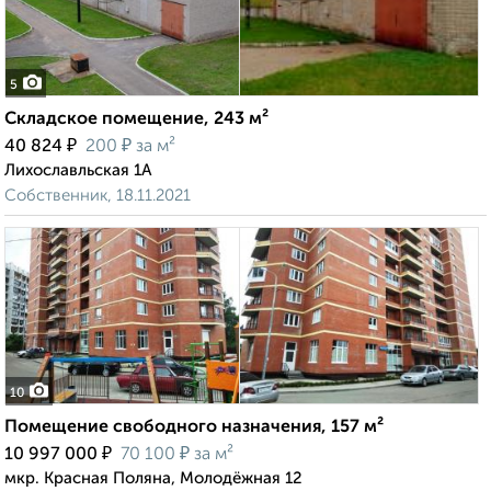
5
Складское помещение, 243 м²
₽
₽
40 824
200
за м²
Лихославльская 1А
Собственник, 18.11.2021
10
Помещение свободного назначения, 157 м²
₽
₽
10 997 000
70 100
за м²
мкр. Красная Поляна, Молодёжная 12