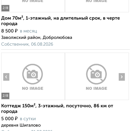
2
/8
Дом 70м², 1-этажный, на длительный срок, в черте
города
₽
8 500
в месяц
Заволжский район, Добролюбова
Собственник, 06.08.2026
‹
›
2
/8
Коттедж 150м², 3-этажный, посуточно, 86 км от
города
₽
5 000
в сутки
деревня Шигалово