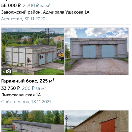
₽
₽
56 000
2 700
за м²
Заволжский район, Адмирала Ушакова 1А
Агентство, 30.11.2020
4
Гаражный бокс, 225 м²
₽
₽
33 750
200
за м²
Лихославльская 1А
Собственник, 18.11.2021