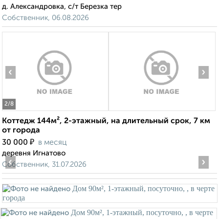
д. Александровка, с/т Березка тер
Собственник, 06.08.2026
‹
›
2
/8
Коттедж 144м², 2-этажный, на длительный срок, 7 км
от города
₽
30 000
в месяц
деревня Игнатово
‹
›
Собственник, 31.07.2026