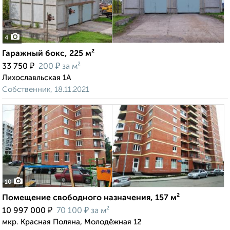
4
Гаражный бокс, 225 м²
₽
₽
33 750
200
за м²
Лихославльская 1А
Собственник, 18.11.2021
10
Помещение свободного назначения, 157 м²
₽
₽
10 997 000
70 100
за м²
мкр. Красная Поляна, Молодёжная 12