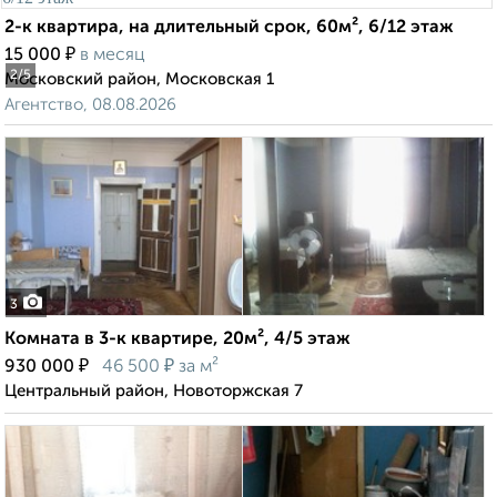
2-к квартира, на длительный срок, 60м², 6/12 этаж
₽
15 000
в месяц
2
/5
Московский район, Московская 1
Агентство, 08.08.2026
3
Комната в 3-к квартире, 20м², 4/5 этаж
₽
₽
930 000
46 500
за м²
Центральный район, Новоторжская 7