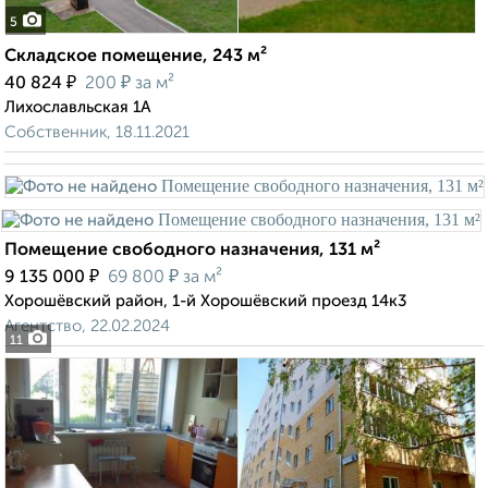
5
Складское помещение, 243 м²
₽
₽
40 824
200
за м²
Лихославльская 1А
Собственник, 18.11.2021
Помещение свободного назначения, 131 м²
₽
₽
9 135 000
69 800
за м²
Хорошёвский район, 1-й Хорошёвский проезд 14к3
Агентство, 22.02.2024
11