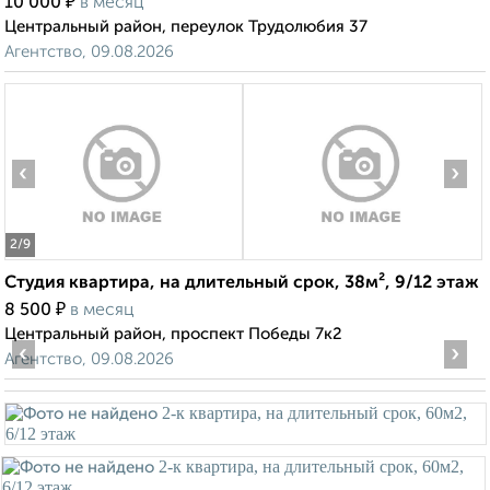
₽
10 000
в месяц
Центральный район, переулок Трудолюбия 37
Агентство, 09.08.2026
‹
›
2
/9
Студия квартира, на длительный срок, 38м², 9/12 этаж
₽
8 500
в месяц
Центральный район, проспект Победы 7к2
‹
›
Агентство, 09.08.2026