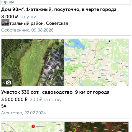
Дом 90м², 1-этажный, посуточно, в черте города
₽
8 000
в сутки
2
/8
Центральный район, Советская
Собственник, 09.08.2026
6
Участок 330 сот., садоводство, 9 км от города
₽
₽
3 500 000
200
за сотку
5А
Агентство, 22.02.2024