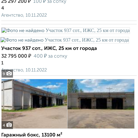
₽
₽
25 297 200
100
за сотку
4
Агентство, 10.11.2022
Участок 937 сот., ИЖС, 25 км от города
₽
₽
32 795 000
400
за сотку
1
Агентство, 10.11.2022
9
4
Гаражный бокс, 13100 м²