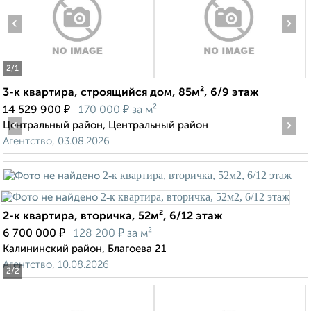
‹
›
2
/1
3-к квартира, строящийся дом, 85м², 6/9 этаж
₽
₽
14 529 900
170 000
за м²
‹
›
Центральный район, Центральный район
Агентство, 03.08.2026
2-к квартира, вторичка, 52м², 6/12 этаж
₽
₽
6 700 000
128 200
за м²
Калининский район, Благоева 21
Агентство, 10.08.2026
2
/2