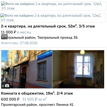
2-к квартира, на длительный срок, 52м², 3/5 этаж
₽
11 000
в месяц
2
/5
Центральный район, Театральный проезд 3Б
Агентство, 07.08.2026
8
Комната в общежитии, 19м², 2/4 этаж
₽
₽
600 000
31 600
за м²
Пролетарский район, проспект Ленина 41