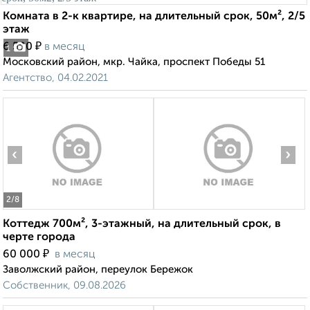
Комната в 2-к квартире, на длительный срок, 50м², 2/5
этаж
₽
6 500
в месяц
1
Московский район, мкр. Чайка, проспект Победы 51
Агентство, 04.02.2021
‹
›
2
/8
Коттедж 700м², 3-этажный, на длительный срок, в
черте города
₽
60 000
в месяц
Заволжский район, переулок Бережок
Собственник, 09.08.2026