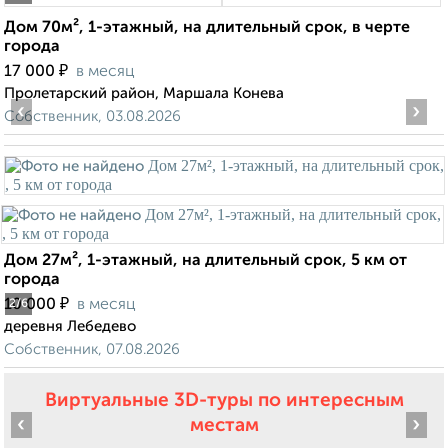
Дом 70м², 1-этажный, на длительный срок, в черте
города
₽
17 000
в месяц
Пролетарский район, Маршала Конева
‹
›
Собственник, 03.08.2026
Дом 27м², 1-этажный, на длительный срок, 5 км от
города
₽
10 000
в месяц
2
/6
деревня Лебедево
Собственник, 07.08.2026
Виртуальные 3D-туры по интересным
‹
›
местам