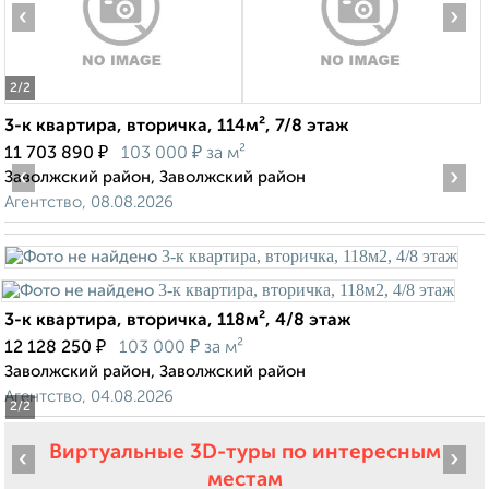
‹
›
2
/2
3-к квартира, вторичка, 114м², 7/8 этаж
₽
₽
11 703 890
103 000
за м²
‹
›
Заволжский район, Заволжский район
Агентство, 08.08.2026
3-к квартира, вторичка, 118м², 4/8 этаж
₽
₽
12 128 250
103 000
за м²
Заволжский район, Заволжский район
Агентство, 04.08.2026
2
/2
Виртуальные 3D-туры по интересным
‹
›
местам