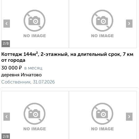
‹
›
2
/8
Коттедж 144м², 2-этажный, на длительный срок, 7 км
от города
₽
30 000
в месяц
деревня Игнатово
Собственник, 31.07.2026
‹
›
2
/8