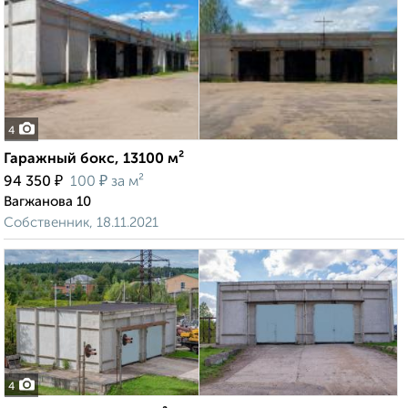
4
Гаражный бокс, 13100 м²
₽
₽
94 350
100
за м²
Вагжанова 10
Собственник, 18.11.2021
4