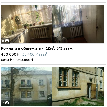
8
Комната в общежитии, 12м², 3/3 этаж
₽
₽
400 000
33 400
за м²
село Никольское 4
7