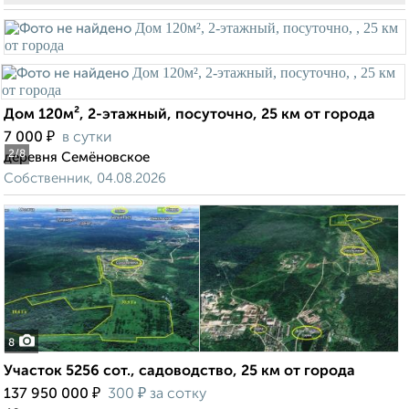
Дом 120м², 2-этажный, посуточно, 25 км от города
₽
7 000
в сутки
2
/8
деревня Семёновское
Собственник, 04.08.2026
8
Участок 5256 сот., садоводство, 25 км от города
₽
₽
137 950 000
300
за сотку