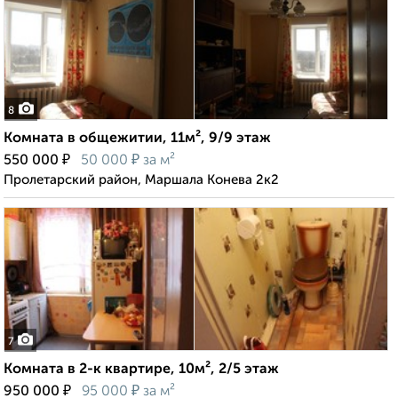
8
Комната в общежитии, 11м², 9/9 этаж
₽
₽
550 000
50 000
за м²
Пролетарский район, Маршала Конева 2к2
7
Комната в 2-к квартире, 10м², 2/5 этаж
₽
₽
950 000
95 000
за м²