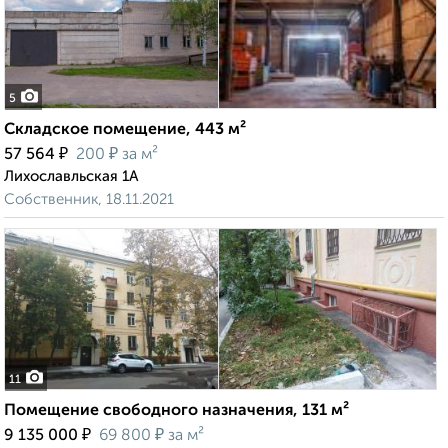
5
Складское помещение, 443 м²
₽
₽
57 564
200
за м²
Лихославльская 1А
Собственник, 18.11.2021
11
Помещение свободного назначения, 131 м²
₽
₽
9 135 000
69 800
за м²