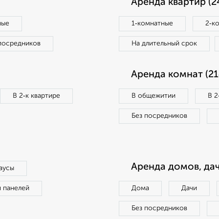
Аренда квартир (2
ные
1‑комнатные
2‑к
посредников
На длительный срок
Аренда комнат (21
В 2‑к квартире
В общежитии
В 2
Без посредников
Аренда домов, дач
аусы
п панелей
Дома
Дачи
Без посредников