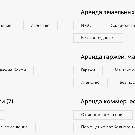
Аренда земельных 
чения
Агенство
ИЖС
Садоводст
Без посредников
Аренда гаржей, м
ражные боксы
Гаражи
Машиноме
Агенство
Без по
 (7)
Аренда коммерчес
Офисное помещение
ое помещение
Помещение свободного н