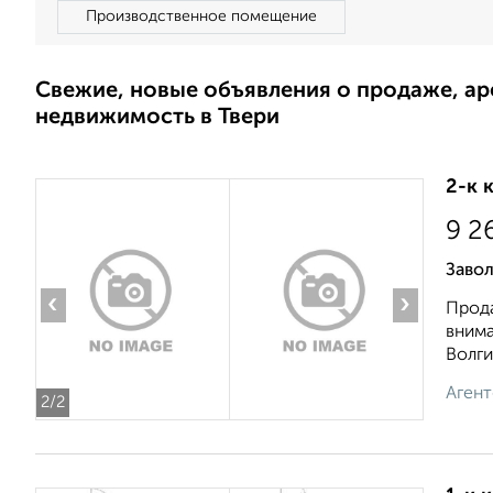
Производственное помещение
Свежие, новые объявления о продаже, а
недвижимость в Твери
2-к 
9 2
Заво
‹
›
Прода
внима
Волги.
Агент
2
/2