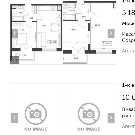
1-к 
5 1
Моск
‹
›
Идеал
Совре
Агент
2
/2
1-к 
10 
В ква
распо
‹
›
Агент