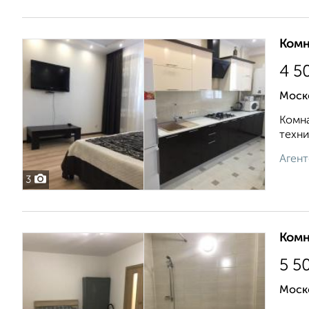
Комн
4 5
Моско
Комна
техни
Агент
3
Комн
5 5
Моск