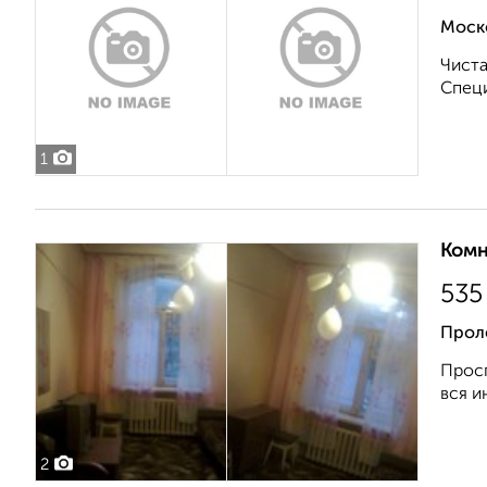
Моск
Чиста
Специ
1
Комн
535
Прол
Просп
вся и
2