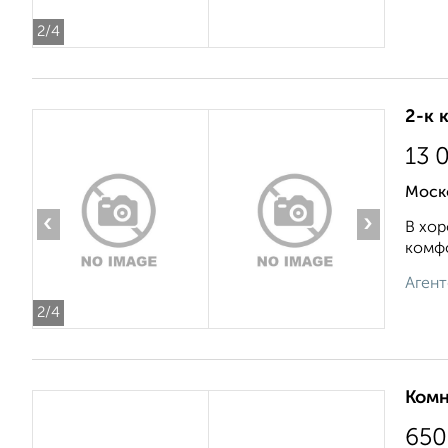
2
/4
2-к 
13 
Моск
‹
›
В хор
комфо
Агент
2
/4
Комн
650