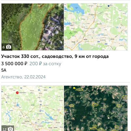
6
Участок 330 сот., садоводство, 9 км от города
₽
₽
3 500 000
200
за сотку
5А
Агентство, 22.02.2024
12