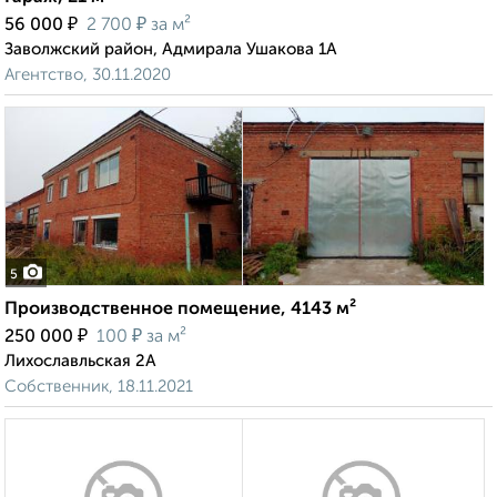
₽
₽
56 000
2 700
за м²
Заволжский район, Адмирала Ушакова 1А
Агентство, 30.11.2020
5
Производственное помещение, 4143 м²
₽
₽
250 000
100
за м²
Лихославльская 2А
Собственник, 18.11.2021