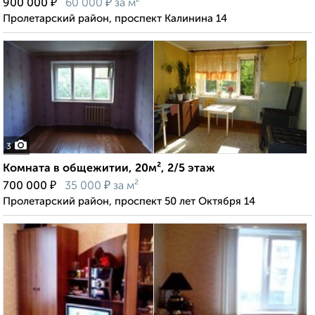
₽
₽
900 000
60 000
за м²
Пролетарский район, проспект Калинина 14
3
Комната в общежитии, 20м², 2/5 этаж
₽
₽
700 000
35 000
за м²
Пролетарский район, проспект 50 лет Октября 14