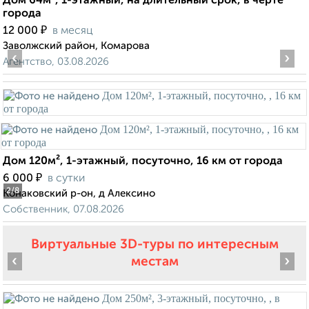
Дом 64м², 1-этажный, на длительный срок, в черте
города
₽
12 000
в месяц
Заволжский район, Комарова
‹
›
Агентство, 03.08.2026
Дом 120м², 1-этажный, посуточно, 16 км от города
₽
6 000
в сутки
2
/8
Конаковский р-он, д Алексино
Собственник, 07.08.2026
Виртуальные 3D-туры по интересным
‹
›
местам