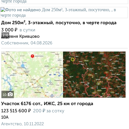
Дом 250м², 3-этажный, посуточно, в черте города
₽
3 000
в сутки
2
/8
деревня Кривцово
Собственник, 04.08.2026
10
Участок 6176 сот., ИЖС, 25 км от города
₽
₽
123 515 600
200
за сотку
10А
Агентство, 10.11.2022