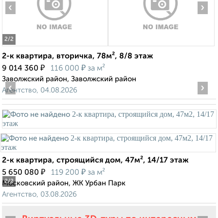
‹
›
2
/2
2-к квартира, вторичка, 78м², 8/8 этаж
₽
₽
9 014 360
116 000
за м²
Заволжский район, Заволжский район
‹
›
Агентство, 04.08.2026
2-к квартира, строящийся дом, 47м², 14/17 этаж
₽
₽
5 650 080
119 200
за м²
2
/2
Московский район, ЖК Урбан Парк
Агентство, 03.08.2026