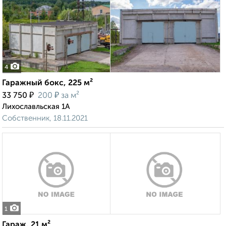
4
Гаражный бокс, 225 м²
₽
₽
33 750
200
за м²
Лихославльская 1А
Собственник, 18.11.2021
1
Гараж, 21 м²