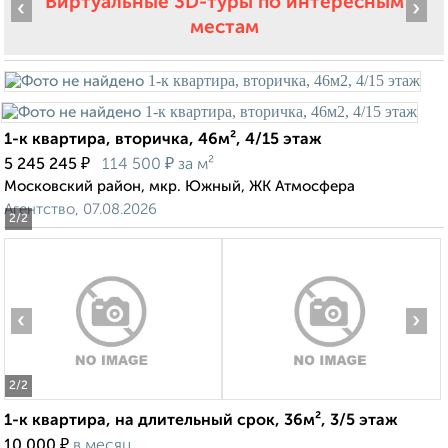
Виртуальные 3D-туры по интересным
‹
›
местам
1-к квартира, вторичка, 46м², 4/15 этаж
₽
₽
5 245 245
114 500
за м²
Московский район, мкр. Южный, ЖК Атмосфера
Агентство, 07.08.2026
2
/2
‹
›
2
/2
1-к квартира, на длительный срок, 36м², 3/5 этаж
₽
10 000
в месяц