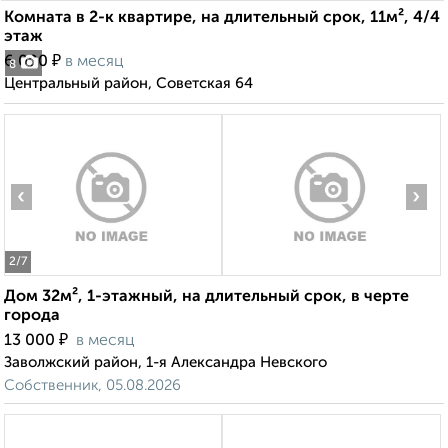
Комната в 2-к квартире, на длительный срок, 11м², 4/4
этаж
₽
6 000
в месяц
8
Центральный район, Советская 64
‹
›
2
/7
Дом 32м², 1-этажный, на длительный срок, в черте
города
₽
13 000
в месяц
Заволжский район, 1-я Александра Невского
Собственник, 05.08.2026