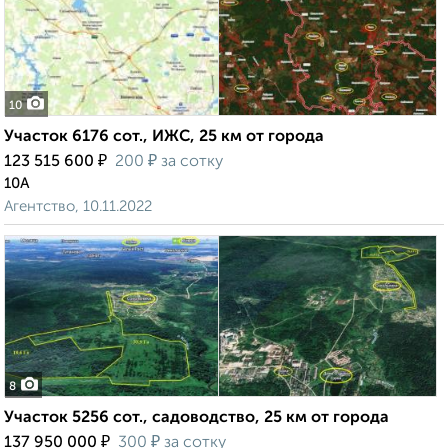
10
Участок 6176 сот., ИЖС, 25 км от города
₽
₽
123 515 600
200
за сотку
10А
Агентство, 10.11.2022
8
Участок 5256 сот., садоводство, 25 км от города
₽
₽
137 950 000
300
за сотку