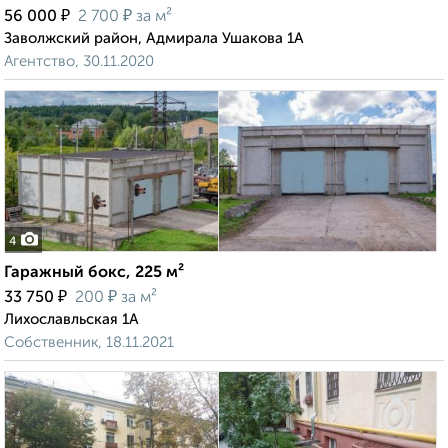
₽
₽
56 000
2 700
за м²
Заволжский район, Адмирала Ушакова 1А
Агентство, 30.11.2020
4
Гаражный бокс, 225 м²
₽
₽
33 750
200
за м²
Лихославльская 1А
Собственник, 18.11.2021