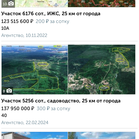
10
Участок 6176 сот., ИЖС, 25 км от города
₽
₽
123 515 600
200
за сотку
10А
Агентство, 10.11.2022
8
Участок 5256 сот., садоводство, 25 км от города
₽
₽
137 950 000
300
за сотку
40
Агентство, 22.02.2024