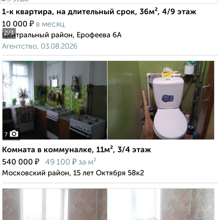
1-к квартира, на длительный срок, 36м², 4/9 этаж
₽
10 000
в месяц
2
/3
Центральный район, Ерофеева 6А
Агентство, 03.08.2026
7
Комната в коммуналке, 11м², 3/4 этаж
₽
₽
540 000
49 100
за м²
Московский район, 15 лет Октября 58к2