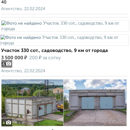
40
Агентство, 22.02.2024
Участок 330 сот., садоводство, 9 км от города
₽
₽
3 500 000
200
за сотку
5А
6
Агентство, 22.02.2024
4