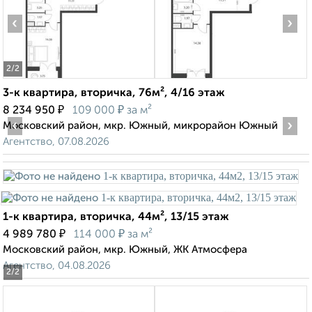
‹
›
2
/2
3-к квартира, вторичка, 76м², 4/16 этаж
₽
₽
8 234 950
109 000
за м²
‹
›
Московский район, мкр. Южный, микрорайон Южный
Агентство, 07.08.2026
1-к квартира, вторичка, 44м², 13/15 этаж
₽
₽
4 989 780
114 000
за м²
Московский район, мкр. Южный, ЖК Атмосфера
Агентство, 04.08.2026
2
/2