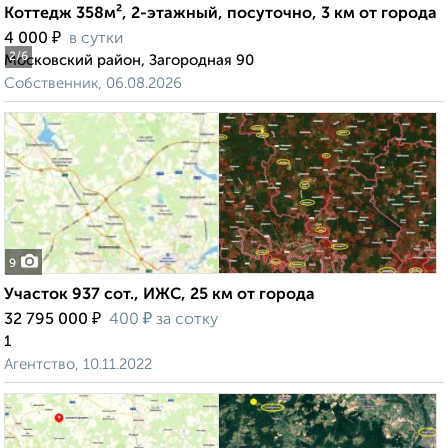
Коттедж 358м², 2-этажный, посуточно, 3 км от города
₽
4 000
в сутки
2
/6
Московский район, Загородная 90
Собственник, 06.08.2026
9
Участок 937 сот., ИЖС, 25 км от города
₽
₽
32 795 000
400
за сотку
1
Агентство, 10.11.2022