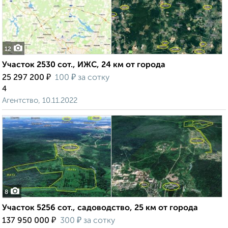
12
Участок 2530 сот., ИЖС, 24 км от города
₽
₽
25 297 200
100
за сотку
4
Агентство, 10.11.2022
8
Участок 5256 сот., садоводство, 25 км от города
₽
₽
137 950 000
300
за сотку