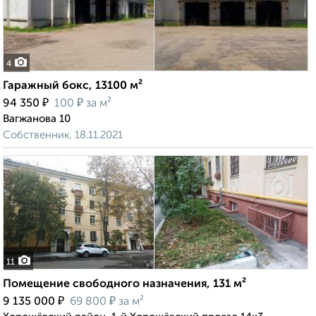
4
Гаражный бокс, 13100 м²
₽
₽
94 350
100
за м²
Вагжанова 10
Собственник, 18.11.2021
11
Помещение свободного назначения, 131 м²
₽
₽
9 135 000
69 800
за м²