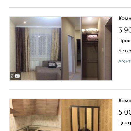
Комн
3 9
Проле
Без с
Агент
2
Комн
5 0
Цент