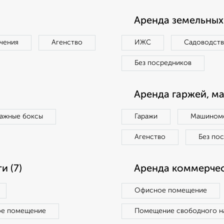
Аренда земельных 
чения
Агенство
ИЖС
Садоводст
Без посредников
Аренда гаржей, м
ражные боксы
Гаражи
Машиноме
Агенство
Без по
 (7)
Аренда коммерчес
Офисное помещение
ое помещение
Помещение свободного н