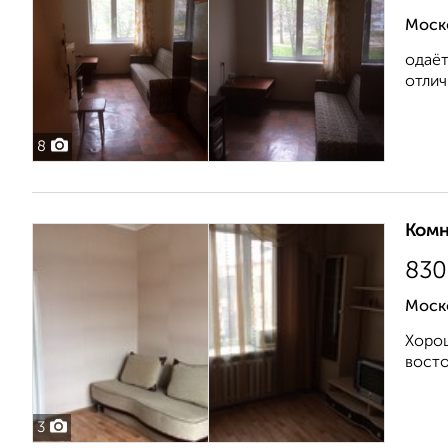
Моск
одаёт
отлич
8
Комн
830
Моск
Хорош
восто
3