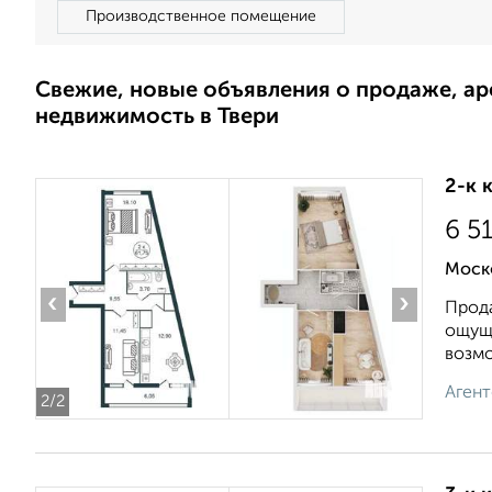
Производственное помещение
Свежие, новые объявления о продаже, а
недвижимость в Твери
2-к 
6 5
Моск
‹
›
Прода
ощущ
возмо
Агент
2
/2