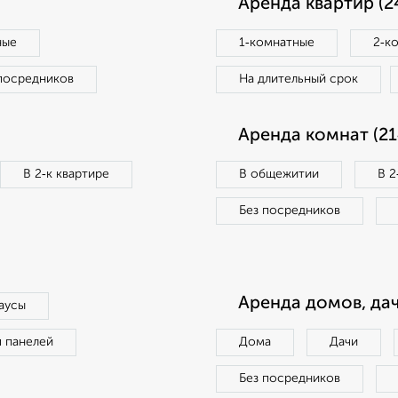
Аренда квартир (2
ные
1‑комнатные
2‑к
посредников
На длительный срок
Аренда комнат (21
В 2‑к квартире
В общежитии
В 2
Без посредников
Аренда домов, дач
аусы
п панелей
Дома
Дачи
Без посредников