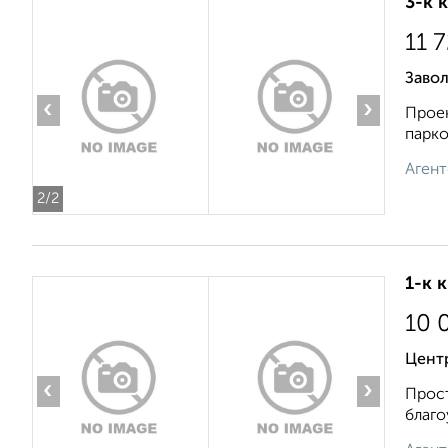
3-к 
11 
Заво
‹
›
Проек
парко
Агент
2
/2
1-к 
10 
Цент
‹
›
Прост
благо