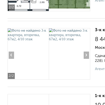
Агент
2
/2
3-к 
8 4
Моск
‹
›
Сдача
228).
Агент
2
/2
1-к 