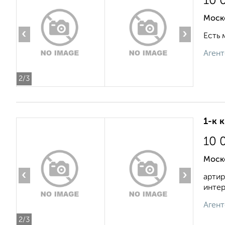
10 
Моско
‹
›
Есть 
Агент
2
/3
1-к 
10 
Моско
‹
›
артир
интер
Агент
2
/3