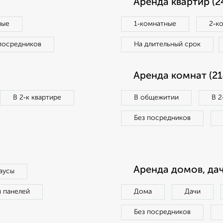
Аренда квартир (2
ные
1‑комнатные
2‑к
посредников
На длительный срок
Аренда комнат (21
В 2‑к квартире
В общежитии
В 2
Без посредников
Аренда домов, дач
аусы
п панелей
Дома
Дачи
Без посредников