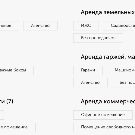
Аренда земельных 
чения
Агенство
ИЖС
Садоводст
Без посредников
Аренда гаржей, м
ражные боксы
Гаражи
Машиноме
Агенство
Без по
 (7)
Аренда коммерчес
Офисное помещение
ое помещение
Помещение свободного н