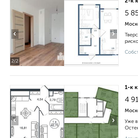
2-к 
5 8
Моск
‹
›
Тверс
риско
Собст
2
/2
1-к 
4 9
Моск
‹
›
Уже в
Остек