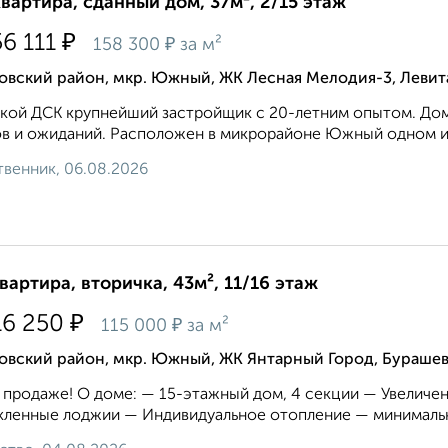
квартира, сданный дом, 37м², 2/15 этаж
₽
56 111
₽
158 300
за м²
овский район, мкр. Южный, ЖК Лесная Мелодия-3, Левит
кой ДСК крупнейший застройщик с 20-летним опытом. Дом 
в и ожиданий. Расположен в микрорайоне Южный одном из 
венник, 06.08.2026
квартира, вторичка, 43м², 11/16 этаж
₽
16 250
₽
115 000
за м²
овский район, мкр. Южный, ЖК Янтарный Город, Бураше
 продаже! О доме: — 15-этажный дом, 4 секции — Увелич
ленные лоджии — Индивидуальное отопление — минимальн