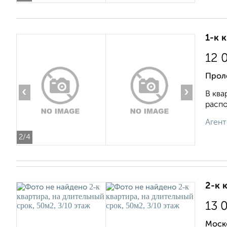
1-к 
12 
Прол
‹
›
В ква
распо
Агент
2
/4
2-к 
13 
Моск