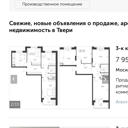
Производственное помещение
Свежие, новые объявления о продаже, а
недвижимость в Твери
3-к 
7 9
Моск
‹
›
Прода
ритма
комму
Агент
2
/10