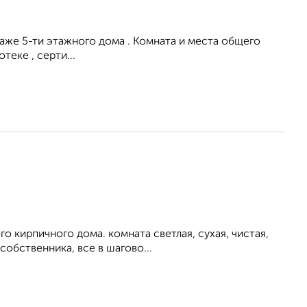
таже 5-ти этажного дома . Комната и места общего
еке , серти...
о кирпичного дома. комната светлая, сухая, чистая,
собственника, все в шагово...