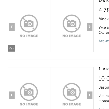
1-к 
4 7
Моск
‹
›
Уже в
Остек
Агент
2
/2
1-к 
10 
Заво
‹
›
Исклю
Новая