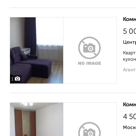
Комн
5 0
Цент
Кварт
кухон
Агент
1
Комн
4 5
Моск