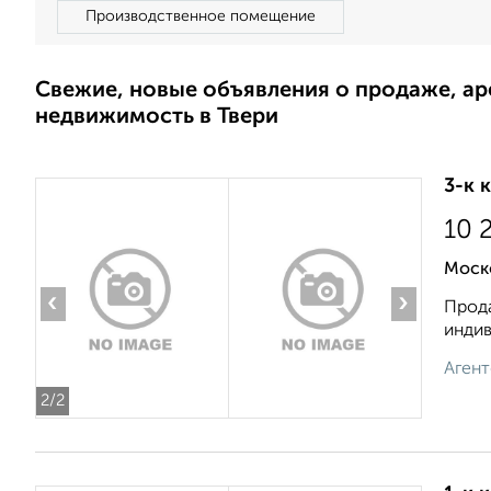
Производственное помещение
Свежие, новые объявления о продаже, а
недвижимость в Твери
3-к 
10 
Моск
‹
›
Прода
индив
Агент
2
/2