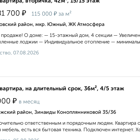
квартира, вторичка, 42м², 15/15 этаж
₽
81 700
₽
115 000
за м²
овский район, мкр. Южный, ЖК Атмосфера
 продаже! О доме: — 15-этажный дом, 4 секции — Увелич
ленные лоджии — Индивидуальное отопление — минимальн
ство, 07.08.2026
квартира, на длительный срок, 36м², 4/5 этаж
₽
000
в месяц
лжский район, Зинаиды Коноплянниковой 35/36
чительно ответственным и порядочным людям. Квартира оч
 мебель, есть вся бытовая техника. Подключен интернет. Хор