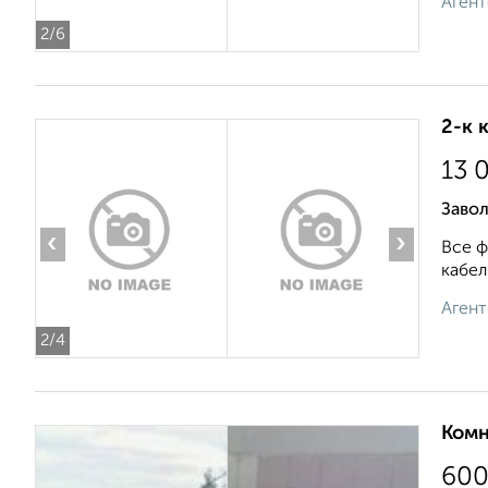
Агент
2
/6
2-к 
13 
Завол
‹
›
Все ф
кабел
Агент
2
/4
Комн
60