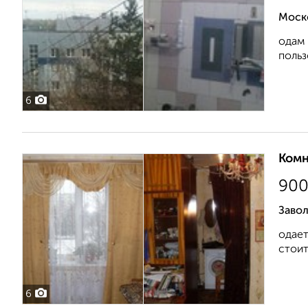
Моско
одам 
польз
6
Комн
90
Заво
одает
стоит
6