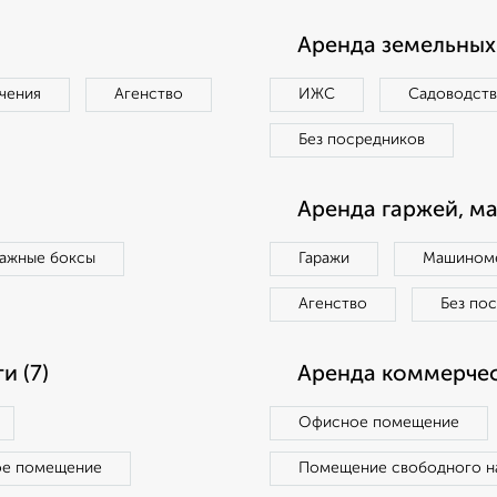
Аренда земельных 
чения
Агенство
ИЖС
Садоводст
Без посредников
Аренда гаржей, м
ражные боксы
Гаражи
Машиноме
Агенство
Без по
 (7)
Аренда коммерчес
Офисное помещение
ое помещение
Помещение свободного н