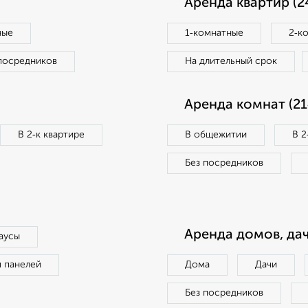
Аренда квартир (2
ные
1‑комнатные
2‑к
посредников
На длительный срок
Аренда комнат (21
В 2‑к квартире
В общежитии
В 2
Без посредников
Аренда домов, дач
аусы
п панелей
Дома
Дачи
Без посредников