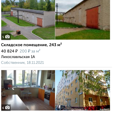
5
Складское помещение, 243 м²
₽
₽
40 824
200
за м²
Лихославльская 1А
Собственник, 18.11.2021
6