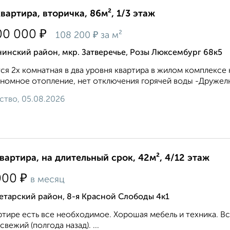
квартира, вторичка, 86м², 1/3 этаж
₽
00 000
₽
108 200
за м²
инский район, мкр. Затверечье, Розы Люксембург 68к5
ся 2х комнатная в два уровня квартира в жилом комплекс
номное отопление, нет отключения горячей воды -Дружелю
ство, 05.08.2026
квартира, на длительный срок, 42м², 4/12 этаж
₽
000
в месяц
етарский район, 8-я Красной Слободы 4к1
ртире есть все необходимое. Хорошая мебель и техника. В
свежий (полгода назад). ...