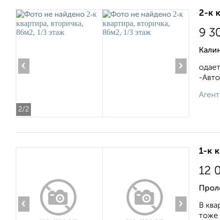
2-к 
9 3
Калин
‹
›
одает
-Авто
Агент
2
/2
1-к 
12 
Прол
‹
›
В ква
тоже 