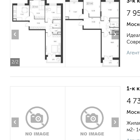
3-к 
7 9
Моск
‹
›
Идеал
Совре
Агент
2
/2
1-к 
4 7
Моско
‹
›
Жилая
м2- 1