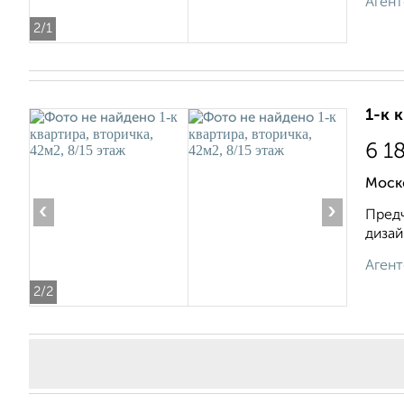
Агент
2
/1
1-к 
6 1
Моск
‹
›
Предч
дизай
Агент
2
/2