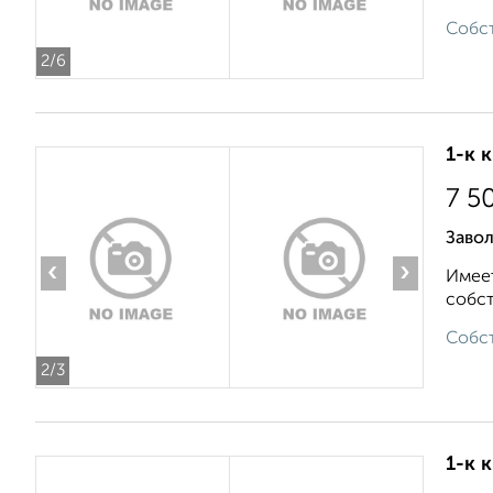
Собст
2
/6
1-к 
7 5
Завол
‹
›
Имеет
собст
Собст
2
/3
1-к 