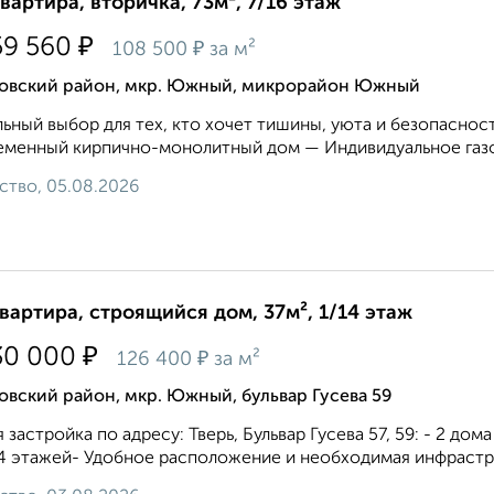
квартира, вторичка, 73м², 7/16 этаж
₽
59 560
₽
108 500
за м²
овский район, мкр. Южный, микрорайон Южный
ьный выбор для тех, кто хочет тишины, уюта и безопасност
менный кирпично-монолитный дом — Индивидуальное газо
ство, 05.08.2026
квартира, строящийся дом, 37м², 1/14 этаж
₽
30 000
₽
126 400
за м²
вский район, мкр. Южный, бульвар Гусева 59
 застройка по адресу: Тверь, Бульвар Гусева 57, 59: - 2 до
4 этажей- Удобное расположение и необходимая инфрастру