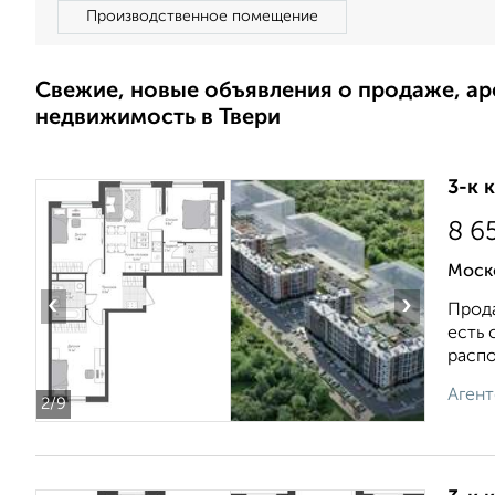
Производственное помещение
Свежие, новые объявления о продаже, а
недвижимость в Твери
3-к 
8 6
Моск
‹
›
Прода
есть 
распо.
Агент
2
/9