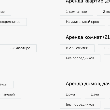
Аренда квартир (2
ные
1‑комнатные
2‑к
посредников
На длительный срок
Аренда комнат (21
В 2‑к квартире
В общежитии
В 2
Без посредников
Аренда домов, дач
аусы
п панелей
Дома
Дачи
Без посредников