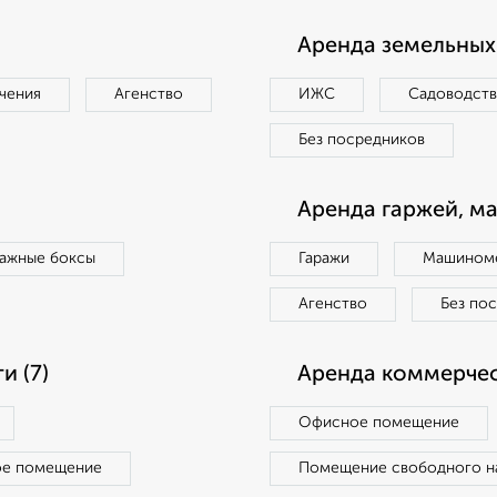
Аренда земельных 
чения
Агенство
ИЖС
Садоводст
Без посредников
Аренда гаржей, м
ражные боксы
Гаражи
Машиноме
Агенство
Без по
 (7)
Аренда коммерчес
Офисное помещение
ое помещение
Помещение свободного н