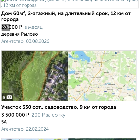
Дом 60м², 2-этажный, на длительный срок, 12 км от
города
₽
20 000
в месяц
2
/8
деревня Рылово
Агентство, 03.08.2026
6
Участок 330 сот., садоводство, 9 км от города
₽
₽
3 500 000
200
за сотку
5А
Агентство, 22.02.2024