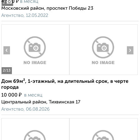
₽
4 500
в месяц
2
Московский район, проспект Победы 23
Агентство, 12.05.2022
‹
›
2
/13
Дом 69м², 1-этажный, на длительный срок, в черте
города
₽
10 000
в месяц
Центральный район, Тихвинская 17
Агентство, 06.08.2026