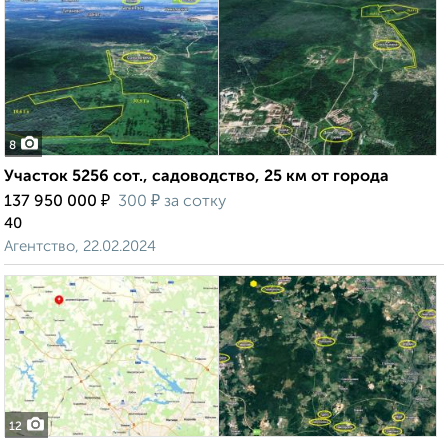
8
Участок 5256 сот., садоводство, 25 км от города
₽
₽
137 950 000
300
за сотку
40
Агентство, 22.02.2024
12