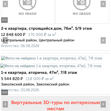
‹
›
2
/1
2-к квартира, строящийся дом, 76м², 5/9 этаж
₽
₽
12 848 600
170 000
за м²
‹
›
Центральный район, Центральный район
Агентство, 06.08.2026
1-к квартира, вторичка, 47м², 7/8 этаж
₽
₽
5 544 820
118 000
за м²
Заволжский район, Заволжский район
Агентство, 03.08.2026
2
/2
Виртуальные 3D-туры по интересным
‹
›
местам