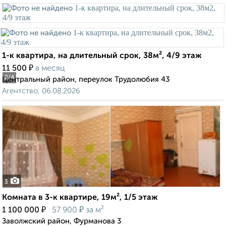
1-к квартира, на длительный срок, 38м², 4/9 этаж
₽
11 500
в месяц
2
/4
Центральный район, переулок Трудолюбия 43
Агентство, 06.08.2026
3
Комната в 3-к квартире, 19м², 1/5 этаж
₽
₽
1 100 000
57 900
за м²
Заволжский район, Фурманова 3