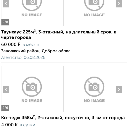
‹
›
2
/8
Таунхаус 225м², 3-этажный, на длительный срок, в
черте города
₽
60 000
в месяц
Заволжский район, Добролюбова
Агентство, 06.08.2026
‹
›
2
/6
Коттедж 358м², 2-этажный, посуточно, 3 км от города
₽
4 000
в сутки