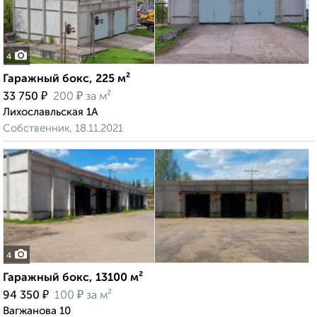
4
Гаражный бокс, 225 м²
₽
₽
33 750
200
за м²
Лихославльская 1А
Собственник, 18.11.2021
4
Гаражный бокс, 13100 м²
₽
₽
94 350
100
за м²
Вагжанова 10