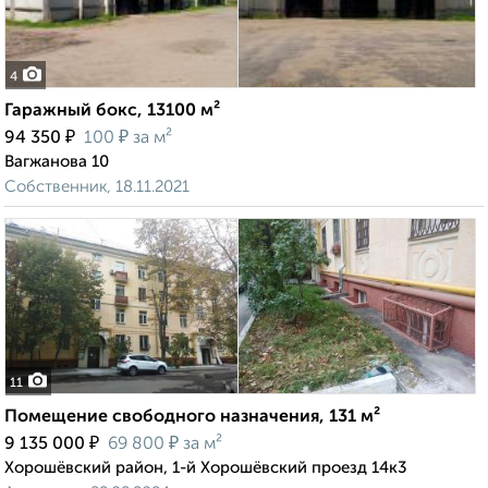
4
Гаражный бокс, 13100 м²
₽
₽
94 350
100
за м²
Вагжанова 10
Собственник, 18.11.2021
11
Помещение свободного назначения, 131 м²
₽
₽
9 135 000
69 800
за м²
Хорошёвский район, 1-й Хорошёвский проезд 14к3