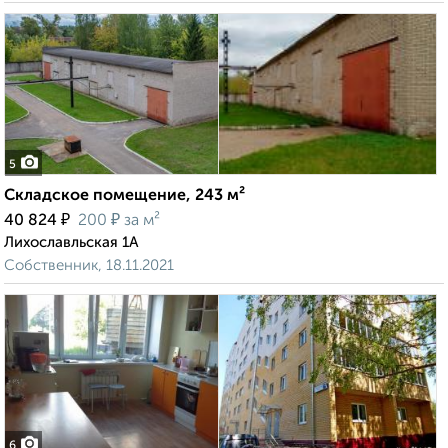
5
Складское помещение, 243 м²
₽
₽
40 824
200
за м²
Лихославльская 1А
Собственник, 18.11.2021
6