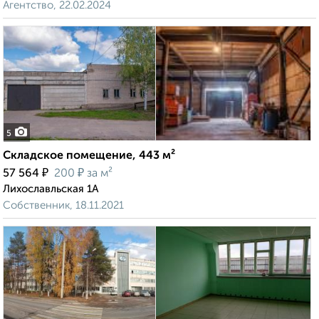
Агентство, 22.02.2024
5
Складское помещение, 443 м²
₽
₽
57 564
200
за м²
Лихославльская 1А
Собственник, 18.11.2021