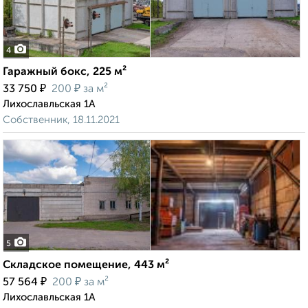
4
Гаражный бокс, 225 м²
₽
₽
33 750
200
за м²
Лихославльская 1А
Собственник, 18.11.2021
5
Складское помещение, 443 м²
₽
₽
57 564
200
за м²
Лихославльская 1А