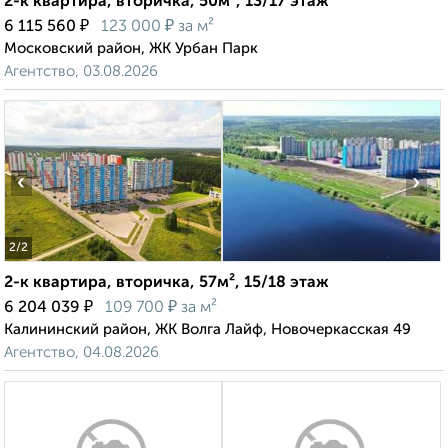
2-к квартира, вторичка, 50м², 13/17 этаж
₽
₽
6 115 560
123 000
за м²
Московский район, ЖК Урбан Парк
Агентство, 03.08.2026
‹
›
2
/2
2-к квартира, вторичка, 57м², 15/18 этаж
₽
₽
6 204 039
109 700
за м²
Калининский район, ЖК Волга Лайф, Новочеркасская 49
Агентство, 04.08.2026