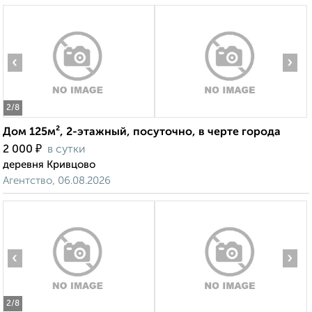
‹
›
2
/8
Дом 125м², 2-этажный, посуточно, в черте города
₽
2 000
в сутки
деревня Кривцово
Агентство, 06.08.2026
‹
›
2
/8