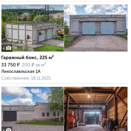
4
Гаражный бокс, 225 м²
₽
₽
33 750
200
за м²
Лихославльская 1А
Собственник, 18.11.2021