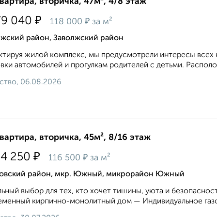
квартира, вторичка, 47м², 4/8 этаж
₽
79 040
₽
118 000
за м²
лжский район, Заволжский район
тируя жилой комплекс, мы предусмотрели интересы всех к
вки автомобилей и прогулкам родителей с детьми. Располо
ство, 06.08.2026
квартира, вторичка, 45м², 8/16 этаж
₽
84 250
₽
116 500
за м²
овский район, мкр. Южный, микрорайон Южный
ьный выбор для тех, кто хочет тишины, уюта и безопасност
менный кирпично-монолитный дом — Индивидуальное газо