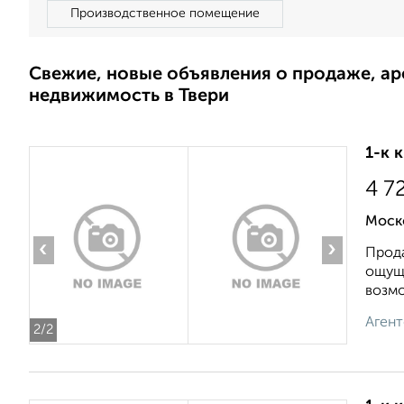
Производственное помещение
Свежие, новые объявления о продаже, а
недвижимость в Твери
1-к 
4 7
Моск
‹
›
Прода
ощущ
возмо
Агент
2
/2