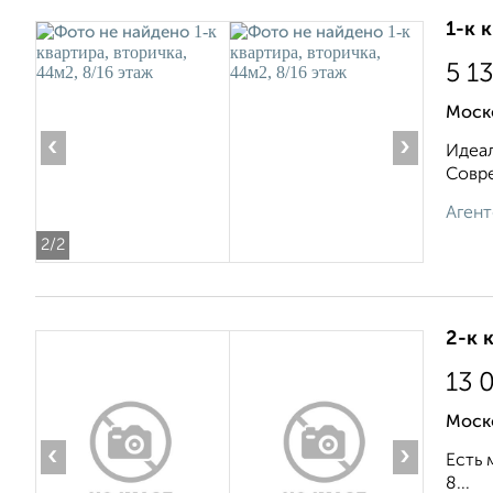
1-к 
5 1
Моск
‹
›
Идеал
Совре
Агент
2
/2
2-к 
13 
Моск
‹
›
Есть 
8...