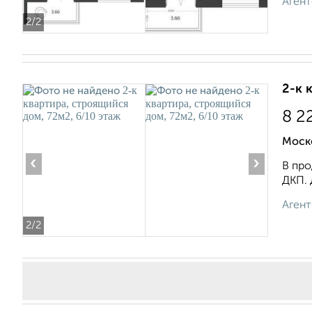
Агент
2
/2
2-к 
8 2
Моско
‹
›
В про
ДКП. 
Агент
2
/2