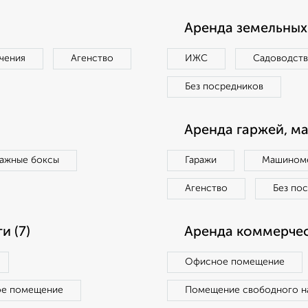
Аренда земельных 
чения
Агенство
ИЖС
Садоводст
Без посредников
Аренда гаржей, м
ражные боксы
Гаражи
Машиноме
Агенство
Без по
 (7)
Аренда коммерчес
Офисное помещение
ое помещение
Помещение свободного н