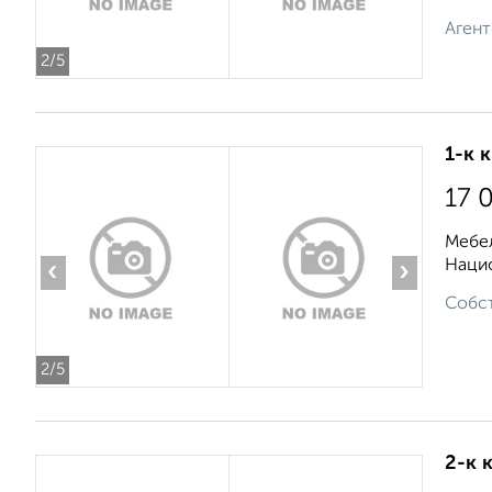
Агент
2
/5
1-к 
17 
Мебел
Нацио
‹
›
Собст
2
/5
2-к 