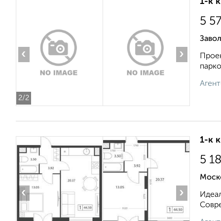
1-к 
5 5
Заво
‹
›
Проек
парко
Агент
2
/2
1-к 
5 1
Моск
‹
›
Идеал
Совре