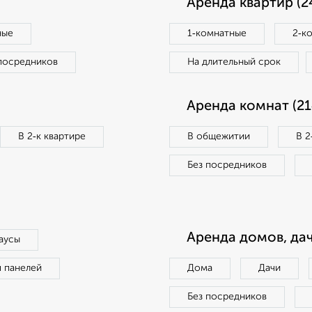
Аренда квартир (2
ные
1‑комнатные
2‑к
посредников
На длительный срок
Аренда комнат (21
В 2‑к квартире
В общежитии
В 2
Без посредников
Аренда домов, дач
аусы
п панелей
Дома
Дачи
Без посредников