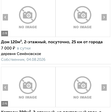
‹
›
2
/8
Дом 120м², 2-этажный, посуточно, 25 км от города
₽
7 000
в сутки
деревня Семёновское
Собственник, 04.08.2026
‹
›
2
/6