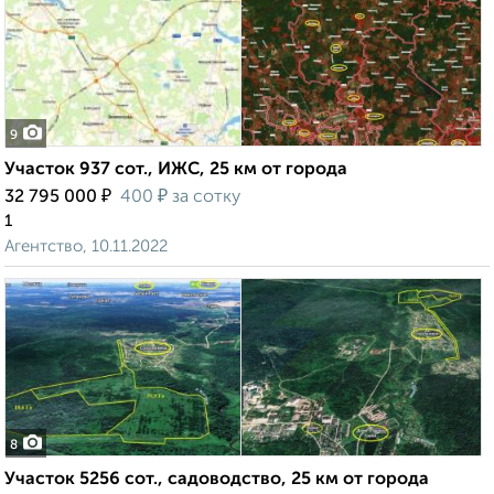
9
Участок 937 сот., ИЖС, 25 км от города
₽
₽
32 795 000
400
за сотку
1
Агентство, 10.11.2022
8
Участок 5256 сот., садоводство, 25 км от города