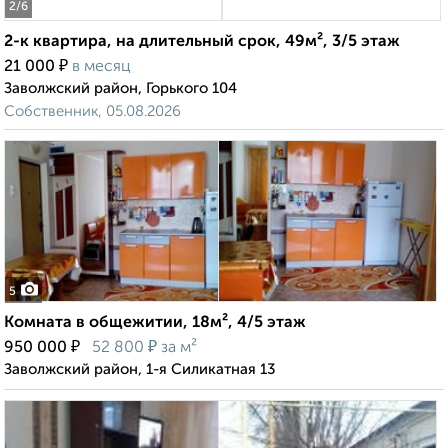
2
/6
2-к квартира, на длительный срок, 49м², 3/5 этаж
₽
21 000
в месяц
Заволжский район, Горького 104
Собственник, 05.08.2026
5
Комната в общежитии, 18м², 4/5 этаж
₽
₽
950 000
52 800
за м²
Заволжский район, 1-я Силикатная 13