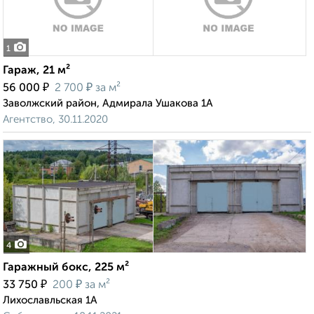
1
Гараж, 21 м²
₽
₽
56 000
2 700
за м²
Заволжский район, Адмирала Ушакова 1А
Агентство, 30.11.2020
4
Гаражный бокс, 225 м²
₽
₽
33 750
200
за м²
Лихославльская 1А