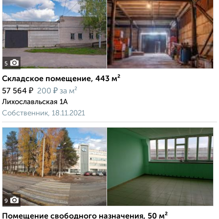
5
Складское помещение, 443 м²
₽
₽
57 564
200
за м²
Лихославльская 1А
Собственник, 18.11.2021
9
Помещение свободного назначения, 50 м²