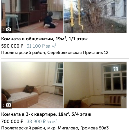
2
Комната в общежитии, 19м², 1/1 этаж
₽
₽
590 000
31 100
за м²
Пролетарский район, Серебряковская Пристань 12
3
Комната в 3-к квартире, 18м², 3/4 этаж
₽
₽
700 000
38 900
за м²
Пролетарский район, мкр. Мигалово, Громова 50к3