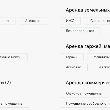
Аренда земельных 
чения
Агенство
ИЖС
Садоводст
Без посредников
Аренда гаржей, м
ражные боксы
Гаражи
Машиноме
Агенство
Без по
 (7)
Аренда коммерчес
Офисное помещение
ое помещение
Помещение свободного н