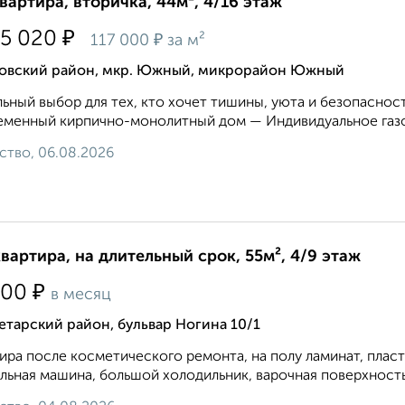
квартира, вторичка, 44м², 4/16 этаж
₽
55 020
₽
117 000
за м²
овский район, мкр. Южный, микрорайон Южный
ьный выбор для тех, кто хочет тишины, уюта и безопасност
менный кирпично-монолитный дом — Индивидуальное газо
ство, 06.08.2026
квартира, на длительный срок, 55м², 4/9 этаж
₽
000
в месяц
тарский район, бульвар Ногина 10/1
ира после косметического ремонта, на полу ламинат, плас
льная машина, большой холодильник, варочная поверхность и