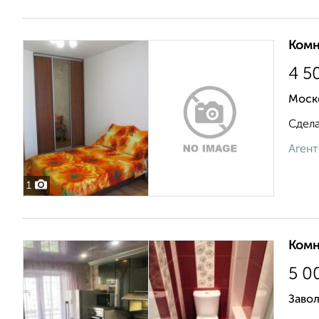
Комн
4 5
Моск
Сдела
Агент
1
Комн
5 0
Завол