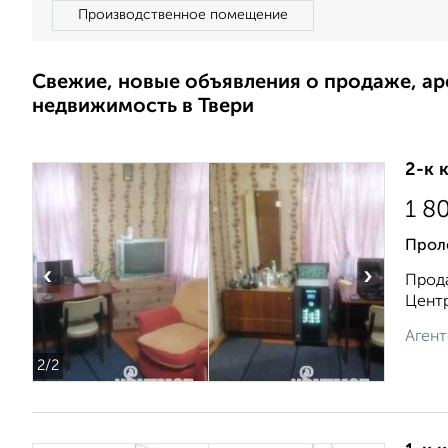
Производственное помещение
Свежие, новые объявления о продаже, а
недвижимость в Твери
2-к 
1 8
Прол
‹
›
Прода
Центр
Агент
2
/2