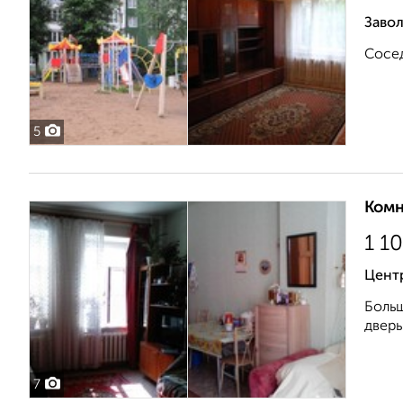
Заво
Сосед
5
Комн
1 1
Цент
Больш
дверь
7