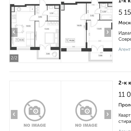
1-к 
5 1
Моск
‹
›
Идеал
Совре
Агент
2
/2
2-к 
11 
Проле
‹
›
Кварт
стира