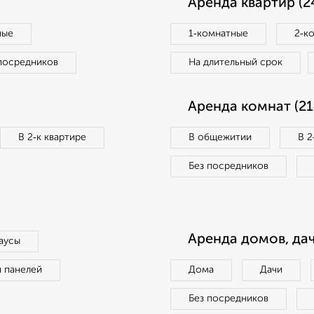
Аренда квартир (2
ные
1‑комнатные
2‑к
посредников
На длительный срок
Аренда комнат (21
В 2‑к квартире
В общежитии
В 2
Без посредников
Аренда домов, дач
аусы
п панелей
Дома
Дачи
Без посредников