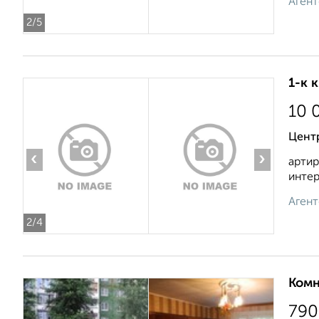
Агент
2
/5
1-к 
10 
Центр
‹
›
артир
интер
Агент
2
/4
Комн
790