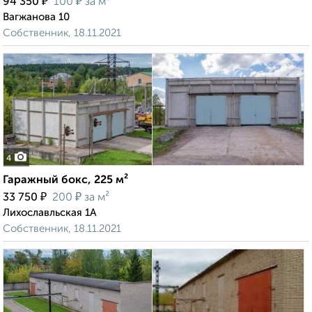
₽
₽
94 350
100
за м²
Вагжанова 10
Собственник, 18.11.2021
4
Гаражный бокс, 225 м²
₽
₽
33 750
200
за м²
Лихославльская 1А
Собственник, 18.11.2021