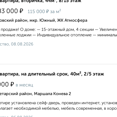
квартира, вторичка, 44м², 8/15 этаж
₽
83 000
₽
115 000
за м²
овский район, мкр. Южный, ЖК Атмосфера
 продаже! О доме: — 15-этажный дом, 4 секции — Увелич
ленные лоджии — Индивидуальное отопление — минимальн
ство, 08.08.2026
квартира, на длительный срок, 40м², 2/5 этаж
₽
000
в месяц
етарский район, Маршала Конева 2
ртире установлена сейф-дверь, проведен интернет, устано
лагает необходимой мебелью, мебель современная, в хоро