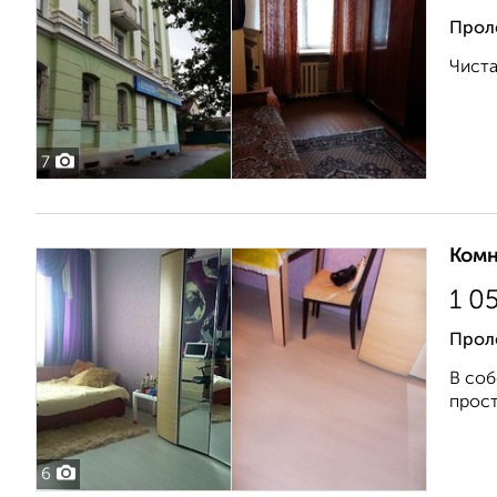
Прол
Чиста
7
Комн
1 0
Прол
В соб
прост
6