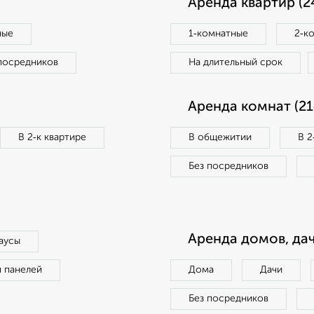
Аренда квартир (2
ные
1‑комнатные
2‑к
посредников
На длительный срок
Аренда комнат (21
В 2‑к квартире
В общежитии
В 2
Без посредников
Аренда домов, дач
аусы
п панелей
Дома
Дачи
Без посредников