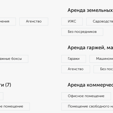
Аренда земельных 
чения
Агенство
ИЖС
Садоводст
Без посредников
Аренда гаржей, м
ражные боксы
Гаражи
Машиноме
Агенство
Без по
 (7)
Аренда коммерчес
Офисное помещение
ое помещение
Помещение свободного н