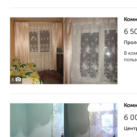
Комн
6 5
Проле
В ком
польз
8
Комн
6 0
Цент