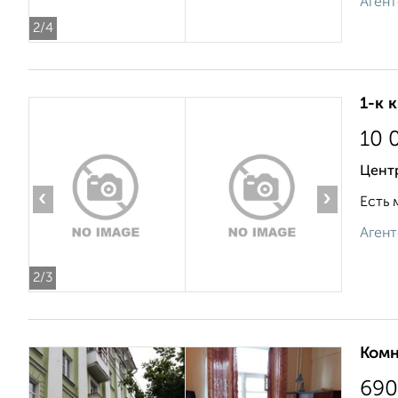
Агент
2
/4
1-к 
10 
Центр
‹
›
Есть 
Агент
2
/3
Комн
690