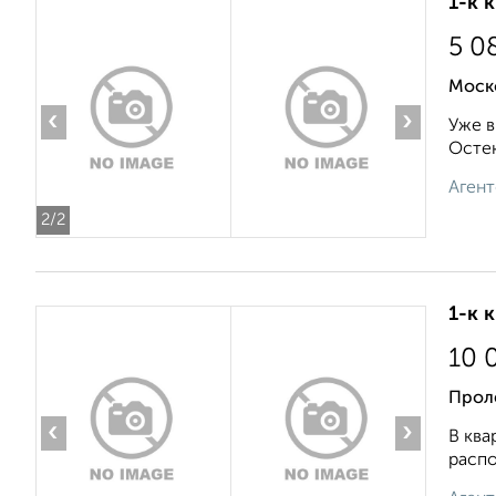
1-к 
5 0
Моск
‹
›
Уже в
Остек
Агент
2
/2
1-к 
10 
Прол
‹
›
В ква
распо