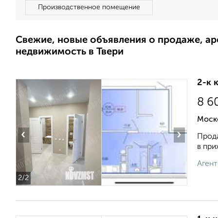
Производственное помещение
Свежие, новые объявления о продаже, а
недвижимость в Твери
2-к 
8 6
Моско
‹
›
Прода
в при
Агент
2
/2