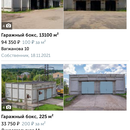
4
Гаражный бокс, 13100 м²
₽
₽
94 350
100
за м²
Вагжанова 10
Собственник, 18.11.2021
4
Гаражный бокс, 225 м²
₽
₽
33 750
200
за м²