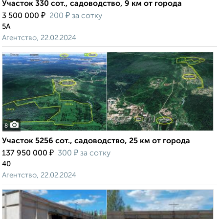
Участок 330 сот., садоводство, 9 км от города
₽
₽
3 500 000
200
за сотку
5А
Агентство, 22.02.2024
8
Участок 5256 сот., садоводство, 25 км от города
₽
₽
137 950 000
300
за сотку
40
Агентство, 22.02.2024