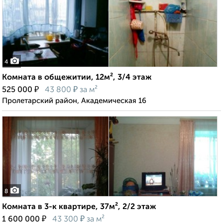
4
Комната в общежитии, 12м², 3/4 этаж
₽
₽
525 000
43 800
за м²
Пролетарский район, Академическая 16
8
Комната в 3-к квартире, 37м², 2/2 этаж
₽
₽
1 600 000
43 300
за м²