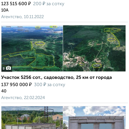
₽
₽
123 515 600
200
за сотку
10А
Агентство, 10.11.2022
8
Участок 5256 сот., садоводство, 25 км от города
₽
₽
137 950 000
300
за сотку
40
Агентство, 22.02.2024