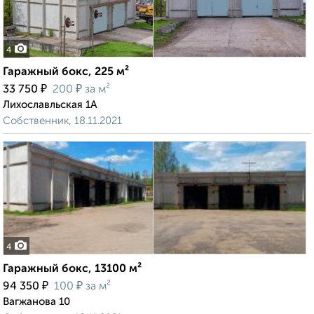
4
Гаражный бокс, 225 м²
₽
₽
33 750
200
за м²
Лихославльская 1А
Собственник, 18.11.2021
4
Гаражный бокс, 13100 м²
₽
₽
94 350
100
за м²
Вагжанова 10