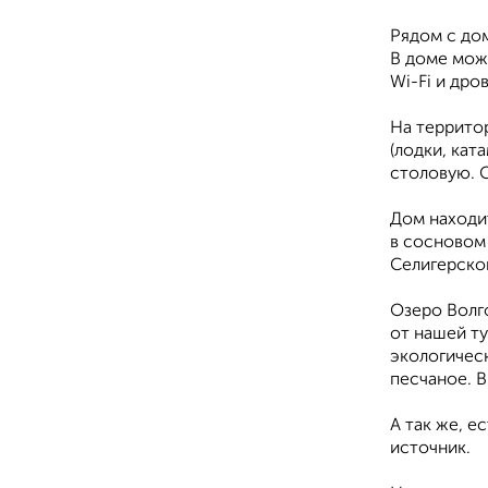
Рядом с дом
В доме мож
Wi-Fi и дро
На территор
(лодки, кат
столовую. С
Дом находит
в сосновом 
Селигерског
Озеро Волго
от нашей ту
экологическ
песчаное. В
А так же, е
источник.