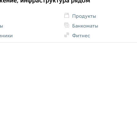
жение, инфраструктура рядом
Продукты
ды
Банкоматы
иники
Фитнес