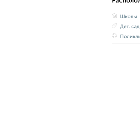
Располо
Школы
Дет. са
Поликл