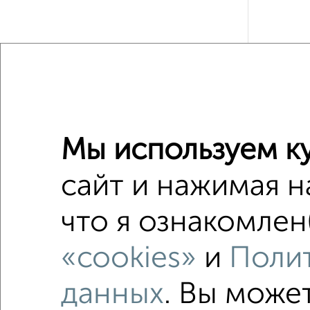
Рядом, с
Недалеко о
Мы используем ку
Дома
сайт и нажимая н
Поиск по с
что я ознакомлен
на улиц
С бытов
«cookies»
и
Полит
Можно с
данных
. Вы може
Дом с уч