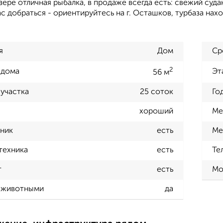
ере отличная рыбалка, в продаже всегда есть: свежий судак
с добраться - ориентируйтесь на г. Осташков, турбаза нахо
я
Дом
Ср
2
 дома
Эт
56 м
участка
25 соток
Го
хороший
Ме
ник
есть
Ме
техника
есть
Те
т
есть
Мо
 животными
да