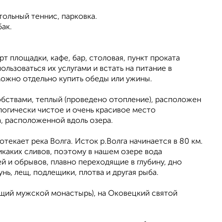
тольный теннис, парковка.
ак.
т площадки, кафе, бар, столовая, пункт проката
ользоваться их услугами и встать на питание в
 можно отдельно купить обеды или ужины.
обствами, теплый (проведено отопление), расположен
ологически чистое и очень красивое место
а, расположенной вдоль озера.
текает река Волга. Исток р.Волга начинается в 80 км.
никаких сливов, поэтому в нашем озере вода
ей и обрывов, плавно переходящие в глубину, дно
унь, лещ, подлещики, плотва и другая рыба.
ующий мужской монастырь), на Оковецкий святой