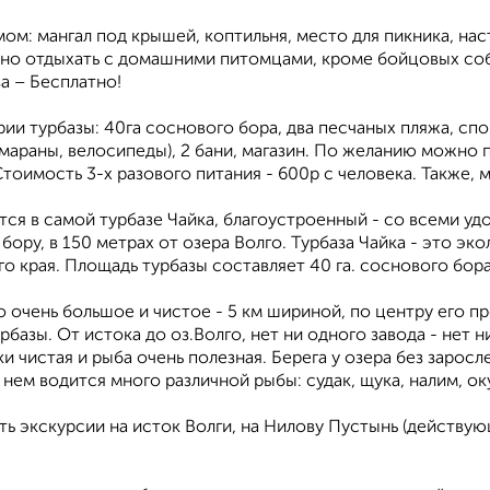
ом: мангал под крышей, коптильня, место для пикника, нас
но отдыхать с домашними питомцами, кроме бойцовых соб
ва – Бесплатно!
ии турбазы: 40га соснового бора, два песчаных пляжа, спор
амараны, велосипеды), 2 бани, магазин. По желанию можно п
тоимость 3-х разового питания - 600р с человека. Также,
ся в самой турбазе Чайка, благоустроенный - со всеми уд
бору, в 150 метрах от озера Волго. Турбаза Чайка - это эк
о края. Площадь турбазы составляет 40 га. соснового бор
 очень большое и чистое - 5 км шириной, по центру его про
рбазы. От истока до оз.Волго, нет ни одного завода - нет 
и чистая и рыба очень полезная. Берега у озера без заросл
 нем водится много различной рыбы: судак, щука, налим, ок
сть экскурсии на исток Волги, на Нилову Пустынь (действ