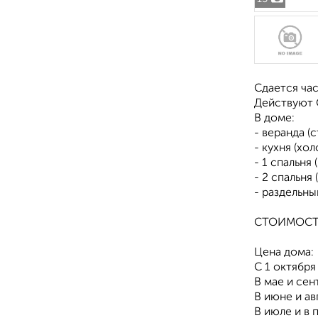
Сдается час
Действуют С
В доме:
- веранда (с
- кухня (хо
- 1 спальня
- 2 спальня
- раздельны
СТОИМОСТ
Цена дома:
С 1 октября
В мае и сен
В июне и ав
В июле и в 