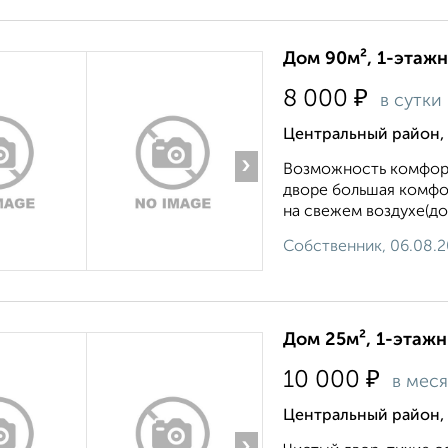
Дом 90м², 1-этажн
₽
8 000
в сутки
Центральный район,
›
Возможность комфорт
дворе большая комфо
на свежем воздухе(до 
Собственник, 06.08.
Дом 25м², 1-этажн
₽
10 000
в мес
Центральный район,
›