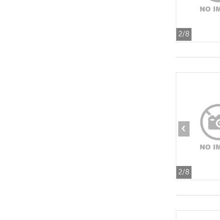
2
/8
‹
2
/8