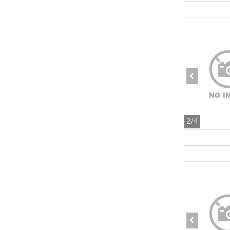
‹
2
/4
‹