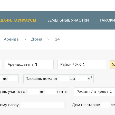
 ДАЧИ, ТАУНХАУСЫ
ЗЕМЕЛЬНЫЕ УЧАСТКИ
ГАРАЖ
Аренда
Дома
14
×
×
×
У
до
Площадь дома от
до
м²
адь участка от
до
соток
ому слову:
Дом не старше
ле