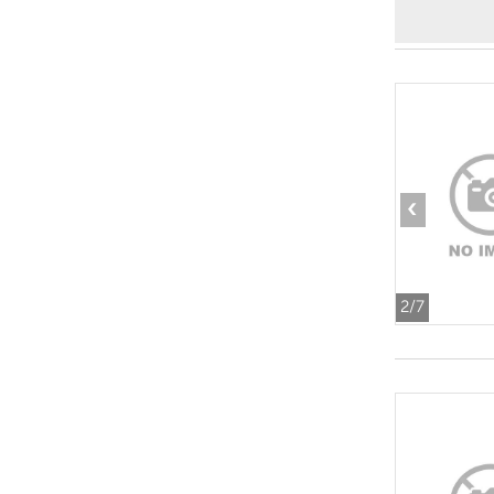
‹
2
/7