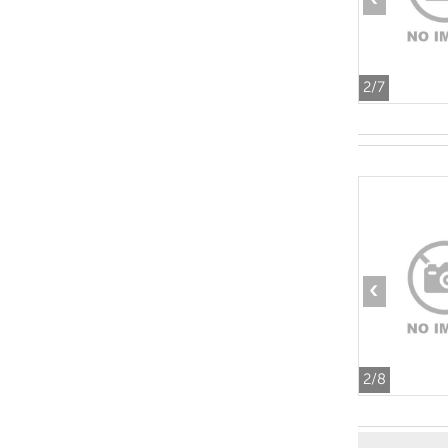
2
/7
‹
2
/8