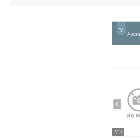
Арен
‹
2
/13