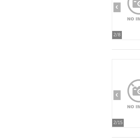
‹
2
/8
‹
2
/15