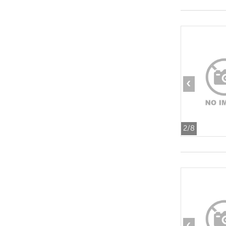
‹
2
/8
‹