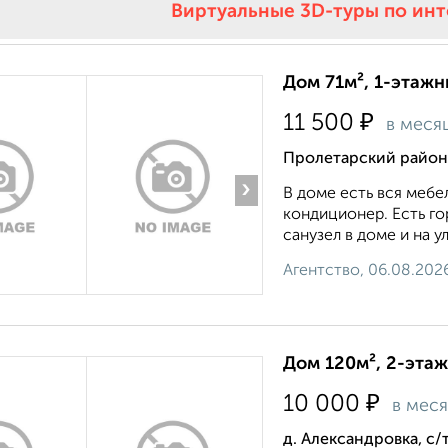
Виртуальные 3D-туры по ин
Дом 71м², 1-этажн
₽
11 500
в меся
Пролетарский район,
›
В доме есть вся мебел
кондиционер. Есть го
санузел в доме и на у
Агентство, 06.08.202
Дом 120м², 2-этаж
₽
10 000
в мес
д. Александровка, с/