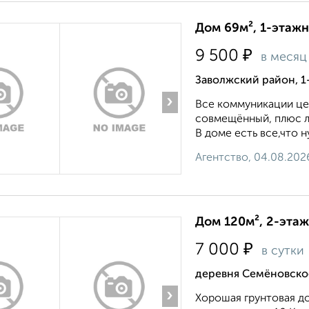
Дом 69м², 1-этажн
₽
9 500
в месяц
Заволжский район, 1
›
Все коммуникации це
совмещённый, плюс ле
В доме есть все,что н
Агентство, 04.08.202
Дом 120м², 2-этаж
₽
7 000
в сутки
деревня Семёновско
›
Хорошая грунтовая до