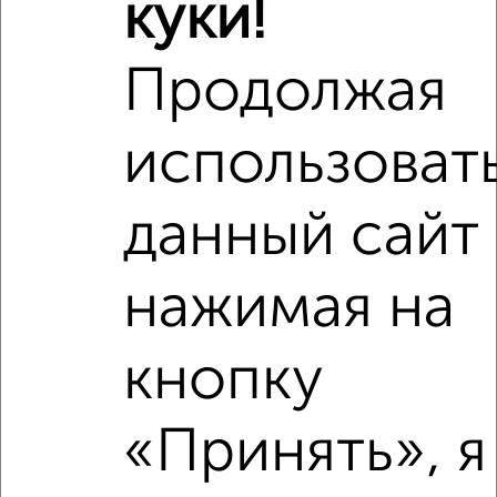
куки!
‹
›
Продолжая
2
/3
1-к квартира, на длительный срок, 36м², 4/9 этаж
использоват
₽
10 000
в месяц
Центральный район, Коробкова 1
Агентство, 07.08.2026
данный сайт
нажимая на
‹
›
кнопку
2
/3
«Принять», я
1-к квартира, на длительный срок, 36м², 3/10 этаж
₽
10 000
в месяц