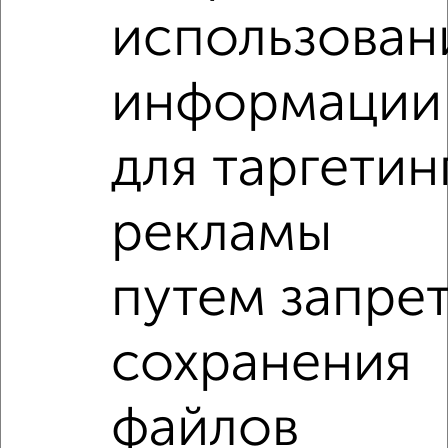
1-к квартира, на длительный срок, 36м², 4/9 этаж
использован
₽
10 000
в месяц
Центральный район, Смоленский переулок 7
Агентство, 07.08.2026
информации
1-к квартиры
для таргетин
Поиск по схожим параметрам:
Московский район
на улице Малая Самара
рекламы
С холодильником
С мебелью
путем запре
Со стиральной машиной
С бытовой техникой
С телевизором
С телефоном
С интернетом
сохранения
Можно с ребенком
Можно с животными
с хорошим ремонтом
не первый этаж
файлов
не последний этаж
с балконом