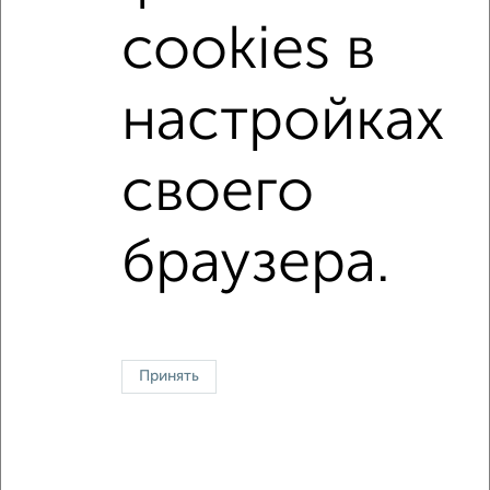
с центральным отоплением
Цена до 12 000 в мес.
cookies в
площадью до 40 м²
настройках
↑ НАВЕРХ К МЕНЮ
своего
Однокомнатные
Двухкомнатные
3‑комнатные
Квартиры студии
Без посредников
На длительный срок
На сутки
Без мебели
браузера.
Контакты
Политика конфиденциальности
Пользовательское соглашение
Тверь, проспект 50 лет Октября 6
© 2015–2026
Сайт-доска объявлений недвижимости
О проекте
Реклама на портале
Новости
Статьи
Блог
Риэлторы
Агентства
Застройщики
Ипотечный калькулятор
Принять
Консультации по недвижимости
Разместить объявление
Скачать приложение
Соцсети (vk.com | t.me | dzen.ru)