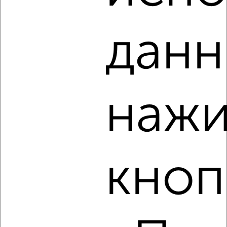
данн
‹
›
2
/6
1-к квартира, на длительный срок, 40м², 3/10 этаж
нажи
₽
8 000
в месяц
Московский район, Малая Самара 9
Агентство, 07.08.2026
кноп
‹
›
2
/3