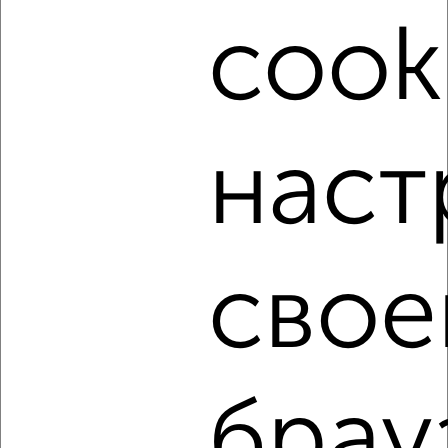
cook
‹
›
2
/5
1-к квартира, на длительный срок, 38м², 3/9 этаж
наст
₽
11 000
в месяц
Заволжский район, бульвар Шмидта 49к2
Агентство, 07.08.2026
свое
‹
›
2
/4
брау
1-к квартира, на длительный срок, 36м², 3/5 этаж
₽
10 000
в месяц