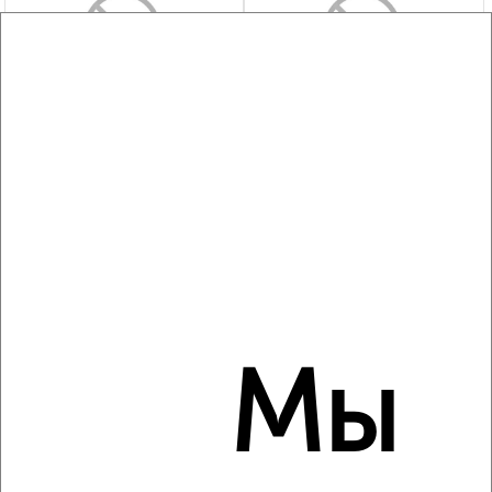
‹
›
2
/5
1-к квартира, на длительный срок, 40м², 3/5 этаж
₽
9 000
в месяц
Центральный район, Новоторжская 5
Агентство, 07.08.2026
‹
›
Мы
2
/3
1-к квартира, на длительный срок, 36м², 4/9 этаж