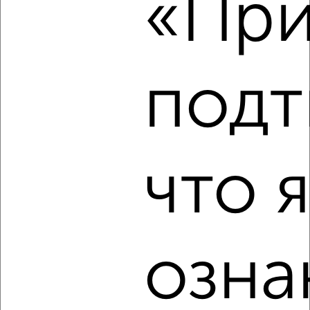
«При
1-к квартира, на длительный срок, 40м², 4/10 этаж
₽
9 000
в месяц
Центральный район, 1-я Суворова 7
Агентство, 07.08.2026
подт
‹
›
что 
2
/5
1-к квартира, на длительный срок, 36м², 3/5 этаж
₽
10 500
в месяц
Центральный район, Новоторжская 22к1
озна
Агентство, 07.08.2026