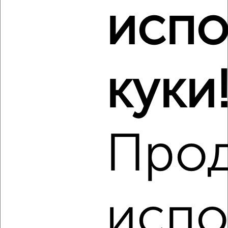
₽
10 000
в месяц
испо
Московский район, мкр. Чайка, Склизкова 116к1
Агентство, 07.08.2026
Виртуальные 3D-туры по музеям и объектам
культуры
куки
‹
›
Про
2
/7
1-к квартира, на длительный срок, 48м², 4/10 этаж
₽
11 000
в месяц
испо
Московский район, Резинстроя 7
Агентство, 07.08.2026