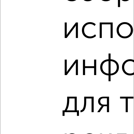
испо
‹
›
2
/4
инф
1-к квартира, на длительный срок, 40м², 2/5 этаж
₽
10 000
в месяц
Центральный район, Спортивный переулок 16
Агентство, 07.08.2026
для 
‹
›
2
/6