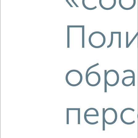
«coo
Центральный район, Лидии Базановой 20
Агентство, 07.08.2026
Поли
‹
›
обра
2
/5
1-к квартира, на длительный срок, 44м², 3/12 этаж
₽
8 000
в месяц
Московский район, Малая Самара 20
Агентство, 07.08.2026
перс
‹
›