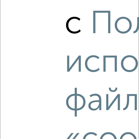
‹
›
с
По
2
/5
1-к квартира, на длительный срок, 40м², 4/9 этаж
₽
9 000
в месяц
испо
Центральный район, проспект Чайковского 6к2
Агентство, 07.08.2026
файл
‹
›
2
/4
1-к квартира, на длительный срок, 38м², 3/6 этаж
₽
9 000
в месяц