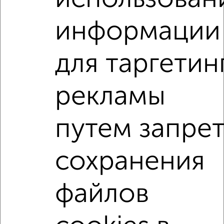
2
/4
информации
1-к квартира, на длительный срок, 38м², 2/5 этаж
₽
8 000
в месяц
Центральный район, Жигарева 33
для таргетин
Агентство, 08.08.2026
рекламы
1-к квартиры
Поиск по схожим параметрам:
путем запре
Московский район
на улице Малая Самара
С холодильником
С мебелью
сохранения
Со стиральной машиной
С бытовой техникой
С интернетом
Можно с ребенком
файлов
Можно с животными
с хорошим ремонтом
не первый этаж
не последний этаж
с балконом