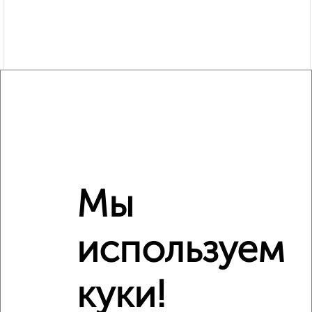
Мы
используем
Рядом, с меньшей ценой
Недалеко от Малая Самара 9 с ценой ниже
куки!