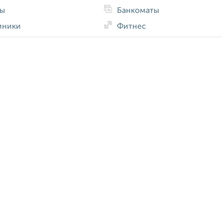
ды
Банкоматы
иники
Фитнес