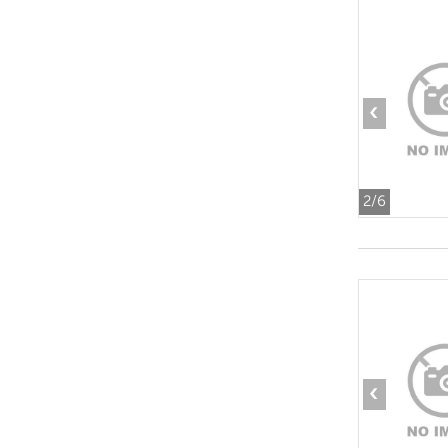
‹
2
/6
‹