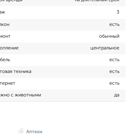
ок аренды
на длительный срок
аж
3
лкон
есть
монт
обычный
опление
центральное
бель
есть
товая техника
есть
тернет
есть
жно с животными
да
Аптеки