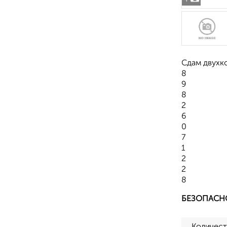
Сдам двухк
8
9
8
2
6
0
7
1
2
2
8
БЕЗОПАСН