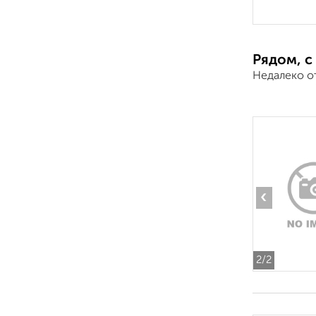
Рядом, с
Недалеко о
‹
2
/2