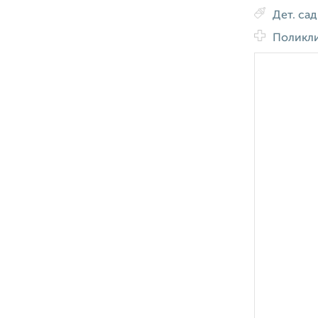
Дет. са
Поликл