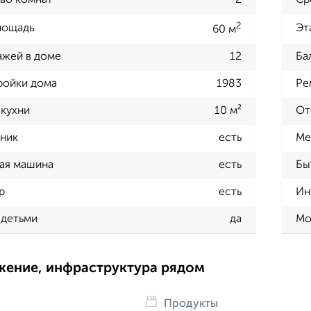
во комнат
2
Ср
2
лощадь
Эт
60 м
ажей в доме
12
Ба
ройки дома
1983
Ре
кухни
10 м²
От
ник
есть
Ме
ая машина
есть
Бы
р
есть
Ин
 детьми
да
Мо
жение, инфраструктура рядом
Продукты