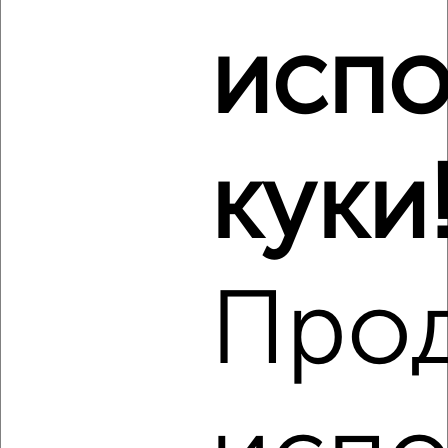
Центральный район, Садовый переулок 1
Агентство, 06.08.2026
испо
Виртуальные 3D-туры по музеям и объектам
культуры
куки
‹
›
Про
2
/4
2-к квартира, на длительный срок, 55м², 6/10 этаж
₽
15 000
в месяц
Заволжский район, Мичурина 45
Агентство, 06.08.2026