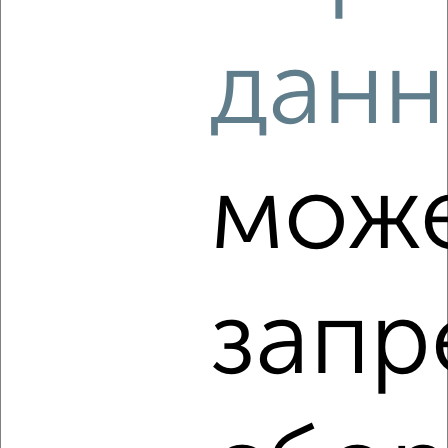
2
/4
данн
2-к квартира, на длительный срок, 50м², 3/10 этаж
₽
13 000
в месяц
Заволжский район, Зинаиды Коноплянниковой 22
Агентство, 05.08.2026
мож
‹
›
запр
2
/5
2-к квартира, на длительный срок, 52м², 2/5 этаж
₽
13 000
в месяц
Центральный район, Новоторжская 19
Агентство, 05.08.2026