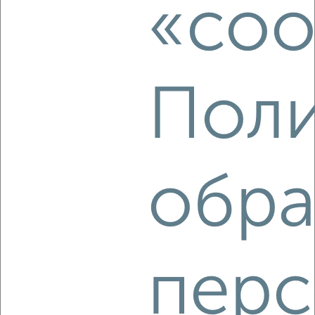
«coo
Агентство, 05.08.2026
Поли
‹
›
2
/4
2-к квартира, на длительный срок, 55м², 2/9 этаж
обра
₽
13 000
в месяц
Центральный район, проспект Чайковского 1/1
Агентство, 05.08.2026
перс
‹
›