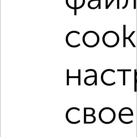
фай
‹
›
cook
2
/7
2-к квартира, на длительный срок, 52м², 4/5 этаж
₽
13 000
в месяц
Московский район, Резинстроя 9к3
Агентство, 05.08.2026
наст
‹
›
свое
2
/5
2-к квартира, на длительный срок, 52м², 4/5 этаж
₽
13 000
в месяц