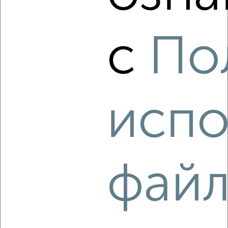
‹
›
с
По
2
/8
2-к квартира, на длительный срок, 52м², 3/5 этаж
₽
11 000
в месяц
Московский район, Вагжанова 3
Агентство, 05.08.2026
испо
‹
›
фай
2
/4
2-к квартира, на длительный срок, 55м², 2/5 этаж
₽
13 000
в месяц
Центральный район, Ерофеева 12