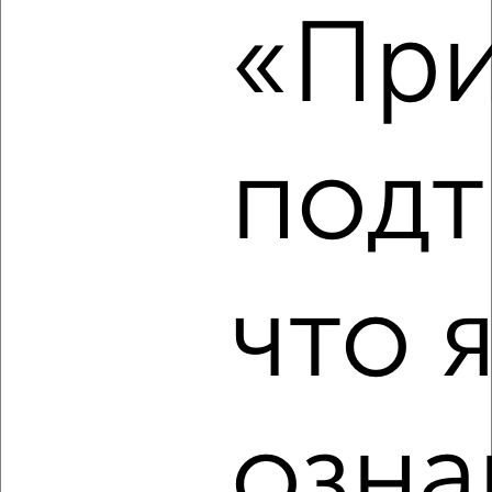
«При
₽
12 000
в месяц
Центральный район, переулок Трудолюбия 30
Агентство, 05.08.2026
подт
‹
›
2
/3
что 
2-к квартира, на длительный срок, 45м², 4/5 этаж
₽
12 000
в месяц
Центральный район, бульвар Радищева 19
Агентство, 05.08.2026
озна