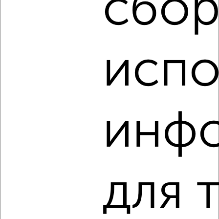
сбор
‹
›
испо
2
/5
2-к квартира, на длительный срок, 60м², 6/12 этаж
₽
15 000
в месяц
Московский район, Московская 1
инф
Агентство, 05.08.2026
‹
›
для 
2
/7