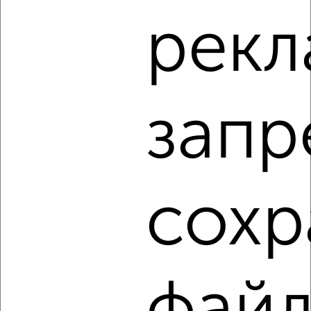
2-к квартира, на длительный срок, 58м², 7/9 этаж
рекл
₽
11 000
в месяц
Заволжский район, бульвар Шмидта 49к2
Агентство, 05.08.2026
запр
‹
›
2
/4
сохр
2-к квартира, на длительный срок, 60м², 3/12 этаж
₽
13 000
в месяц
Заволжский район, Горького 99
Агентство, 05.08.2026