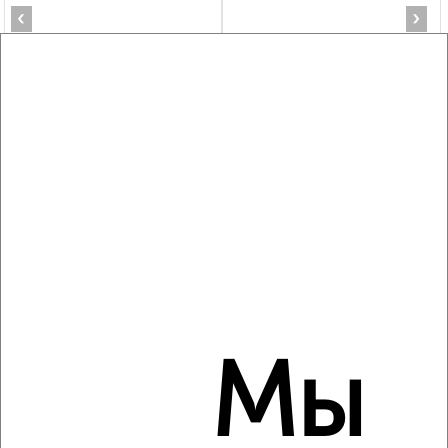
‹
›
2
/6
2-к квартира, на длительный срок, 58м², 8/10 этаж
₽
10 000
в месяц
Центральный район, 1-я Суворова 13
Агентство, 06.08.2026
‹
›
Мы
2
/4
2-к квартира, на длительный срок, 55м², 8/9 этаж
₽
15 000
в месяц