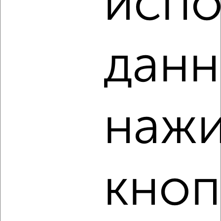
испо
‹
›
данн
2
/3
2-к квартира, на длительный срок, 45м², 4/5 этаж
₽
13 000
в месяц
Центральный район, проспект Чайковского 31А
нажи
Агентство, 06.08.2026
кноп
‹
›
2
/4
2-к квартира, на длительный срок, 45м², 3/5 этаж